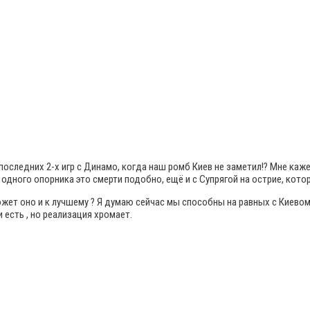
оследних 2-х игр с Динамо, когда наш ромб Киев не заметил!? Мне каж
 одного опорника это смерти подобно, ещё и с Супрягой на острие, кото
может оно и к лучшему ? Я думаю сейчас мы способны на равных с Киевом
есть , но реализация хромает.