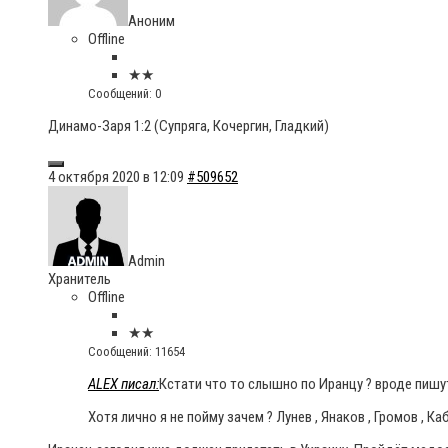
Аноним
Offline
★★
Сообщений: 0
Динамо-Заря 1:2 (Супряга, Кочергин, Гладкий)
4 октября 2020 в 12:09
#509652
Admin
Хранитель
Offline
★★
Сообщений: 11654
ALEX писал:
Кстати что то слышно по Иранцу ? вроде пишут
Хотя лично я не пойму зачем ? Лунев , Янаков , Громов , К