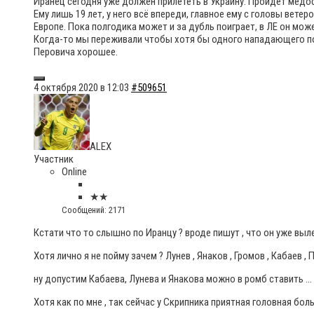
Иранец сегодня уже должен прилететь в Украину. Пройдёт медос
Ему лишь 19 лет, у него всё впереди, главное ему с головы вете
Европе. Пока полгодика может и за дубль поиграет, в ЛЕ он мо
Когда-то мы переживали чтобы хотя бы одного нападающего под
Перовича хорошее.
4 октября 2020 в 12:03
#509651
ALEX
Участник
Online
★★
Сообщений: 2171
Кстати что то слышно по Иранцу ? вроде пишут , что он уже выл
Хотя лично я не пойму зачем ? Лунев , Янаков , Громов , Кабаев ,
ну допустим Кабаева, Лунева и Янакова можно в ромб ставить … 
Хотя как по мне , так сейчас у Скрипника приятная головная боль