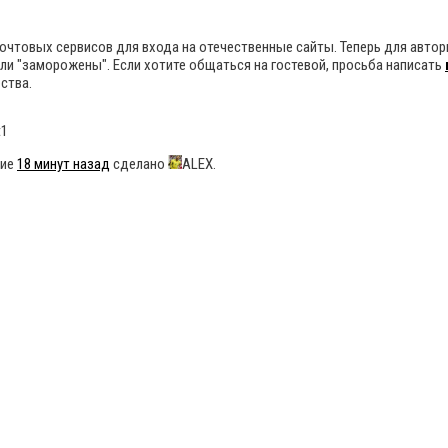
 почтовых сервисов для входа на отечественные сайты. Теперь для авт
ыли "заморожены". Если хотите общаться на гостевой, просьба написать
ства.
t1
ние
18 минут назад
сделано
ALEX.