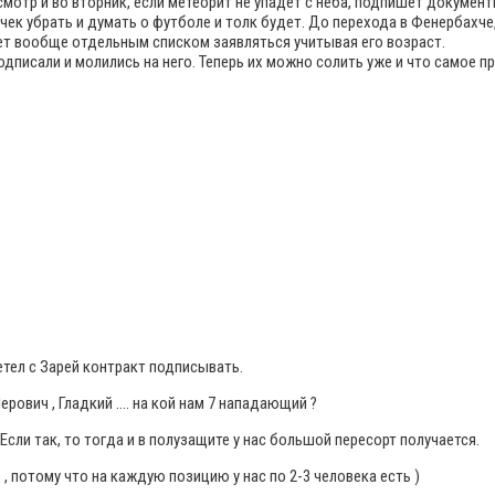
мотр и во вторник, если метеорит не упадет с неба, подпишет документ
рочек убрать и думать о футболе и толк будет. До перехода в Фенербахч
жет вообще отдельным списком заявляться учитывая его возраст.
писали и молились на него. Теперь их можно солить уже и что самое п
етел с Зарей контракт подписывать.
 Перович , Гладкий …. на кой нам 7 нападающий ?
Если так, то тогда и в полузащите у нас большой пересорт получается.
 , потому что на каждую позицию у нас по 2-3 человека есть )