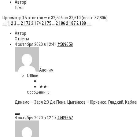
Автор
Тема
Просмотр 15 ответов — с 32,596 по 32,610 (всего 32,806)
←
1
2
3
…
2 173
2 174
2 175
…
2 186
2 187
2 188
→
Автор
Ответы
4 октября 2020 в 12:41
#509658
Аноним
Offline
★★
Сообщений: 0
Динамо – Заря 2:3 Де Пена, Цыганков – Юрченко, Гладкий, Кабае
4 октября 2020 в 12:17
#509657