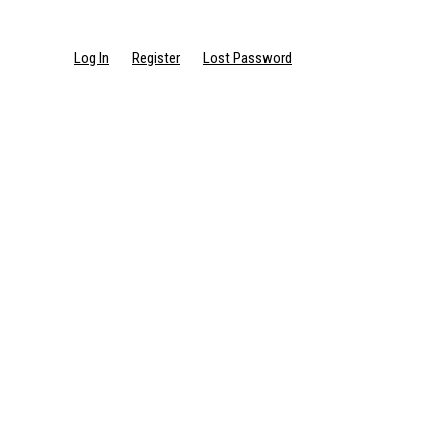
Log In
Register
Lost Password