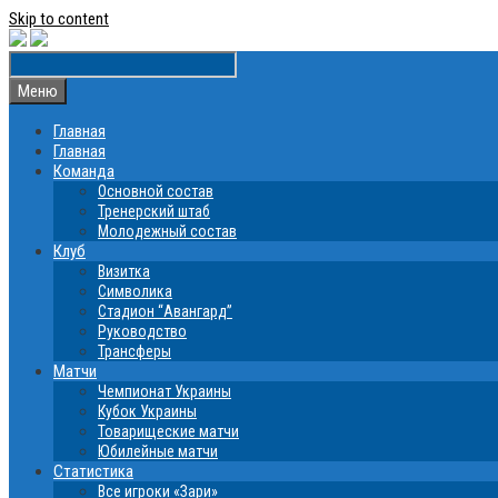
Skip to content
Меню
Главная
Главная
Команда
Основной состав
Тренерский штаб
Молодежный состав
Клуб
Визитка
Символика
Стадион “Авангард”
Руководство
Трансферы
Матчи
Чемпионат Украины
Кубок Украины
Товарищеские матчи
Юбилейные матчи
Статистика
Все игроки «Зари»