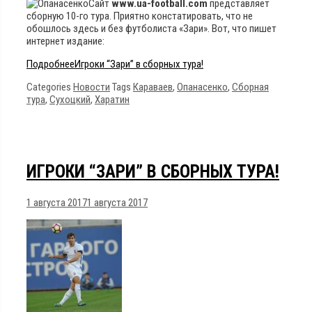
Сайт
www.ua-football.com
представляет
сборную 10-го тура. Приятно констатировать, что не
обошлось здесь и без футболиста «Зари». Вот, что пишет
интернет издание:
Подробнее
Игроки “Зари” в сборных тура!
Categories
Новости
Tags
Караваев
,
Опанасенко
,
Сборная
тура
,
Сухоцкий
,
Харатин
ИГРОКИ “ЗАРИ” В СБОРНЫХ ТУРА!
1 августа 2017
1 августа 2017