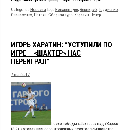
Categories
Новости
Tags
Бонавентуре
,
Вернидуб
,
Гордиенко
,
Опанасенко
,
Петряк
,
Сборная тура
,
Харатин
,
Чечер
ИГОРЬ ХАРАТИН: “УСТУПИЛИ ПО
ИГРЕ – «ШАХТЕР» НАС
ПЕРЕИГРАЛ”
7 мая 2017
После победы «Шахтера» над «Зарей»
(3:2), которая принесла «горнякам» десятое чемпионство,