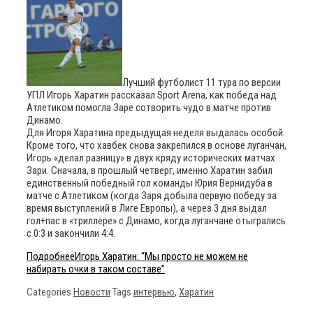
Лучший футболист 11 тура по версии
УПЛ Игорь Харатин рассказал Sport Arena, как победа над
Атлетиком помогла Заре сотворить чудо в матче против
Динамо.
Для Игоря Харатина предыдущая неделя выдалась особой.
Кроме того, что хавбек снова закрепился в основе луганчан,
Игорь «делал разницу» в двух кряду исторических матчах
Зари. Сначала, в прошлый четверг, именно Харатин забил
единственный победный гол команды Юрия Вернидуба в
матче с Атлетиком (когда Заря добыла первую победу за
время выступлений в Лиге Европы), а через 3 дня выдал
гол+пас в «триллере» с Динамо, когда луганчане отыгрались
с 0:3 и закончили 4:4.
Подробнее
Игорь Харатин: “Мы просто не можем не
набирать очки в таком составе”
Categories
Новости
Tags
интервью
,
Харатин