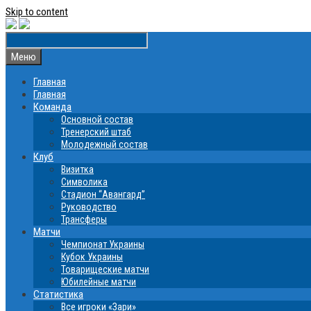
Skip to content
Меню
Главная
Главная
Команда
Основной состав
Тренерский штаб
Молодежный состав
Клуб
Визитка
Символика
Стадион “Авангард”
Руководство
Трансферы
Матчи
Чемпионат Украины
Кубок Украины
Товарищеские матчи
Юбилейные матчи
Статистика
Все игроки «Зари»