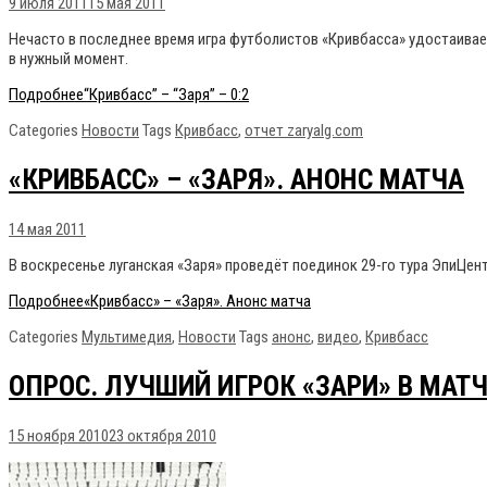
9 июля 2011
15 мая 2011
Нечасто в последнее время игра футболистов «Кривбасса» удостаивае
в нужный момент.
Подробнее
“Кривбасс” – “Заря” – 0:2
Categories
Новости
Tags
Кривбасс
,
отчет zaryalg.com
«КРИВБАСС» – «ЗАРЯ». АНОНС МАТЧА
14 мая 2011
В воскресенье луганская «Заря» проведёт поединок 29-го тура ЭпиЦе
Подробнее
«Кривбасс» – «Заря». Анонс матча
Categories
Мультимедия
,
Новости
Tags
анонс
,
видео
,
Кривбасс
ОПРОС. ЛУЧШИЙ ИГРОК «ЗАРИ» В МАТЧ
15 ноября 2010
23 октября 2010