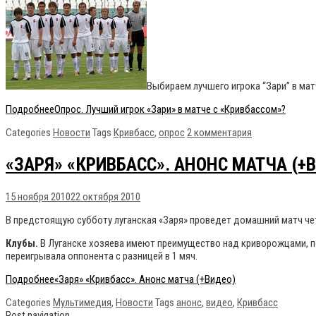
Выбираем лучшего игрока “Зари” в матч
Подробнее
Опрос. Лучший игрок «Зари» в матче с «Кривбассом»?
Categories
Новости
Tags
Кривбасс
,
опрос
2 комментария
«ЗАРЯ» «КРИВБАСС». АНОНС МАТЧА (+
15 ноября 2010
22 октября 2010
В предстоящую субботу луганская «Заря» проведет домашний матч че
Клубы.
В Луганске хозяева имеют преимущество над криворожцами, поб
переигрывала оппонента с разницей в 1 мяч.
Подробнее
«Заря» «Кривбасс». Анонс матча (+Видео)
Categories
Мультимедия
,
Новости
Tags
анонс
,
видео
,
Кривбасс
Post navigation