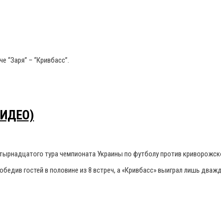
е “Заря” – “Кривбасс”.
ВИДЕО)
тырнадцатого тура чемпионата Украины по футболу против криворожско
едив гостей в половине из 8 встреч, а «Кривбасс» выиграл лишь дважд