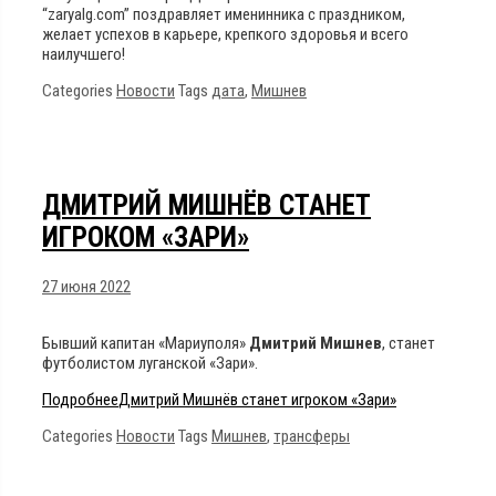
“zaryalg.com” поздравляет именинника с праздником,
желает успехов в карьере, крепкого здоровья и всего
наилучшего!
Categories
Новости
Tags
дата
,
Мишнев
ДМИТРИЙ МИШНЁВ СТАНЕТ
ИГРОКОМ «ЗАРИ»
27 июня 2022
Бывший капитан «Мариуполя»
Дмитрий Мишнев
, станет
футболистом луганской «Зари».
Подробнее
Дмитрий Мишнёв станет игроком «Зари»
Categories
Новости
Tags
Мишнев
,
трансферы