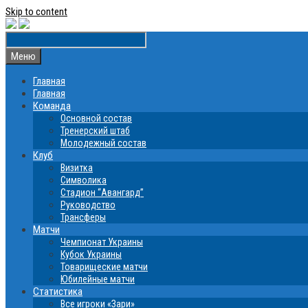
Skip to content
Меню
Главная
Главная
Команда
Основной состав
Тренерский штаб
Молодежный состав
Клуб
Визитка
Символика
Стадион “Авангард”
Руководство
Трансферы
Матчи
Чемпионат Украины
Кубок Украины
Товарищеские матчи
Юбилейные матчи
Статистика
Все игроки «Зари»