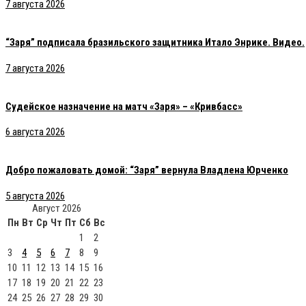
7 августа 2026
“Заря” подписала бразильского защитника Итало Энрике. Видео.
7 августа 2026
Судейское назначение на матч «Заря» – «Кривбасс»
6 августа 2026
Добро пожаловать домой: “Заря” вернула Владлена Юрченко
5 августа 2026
Август 2026
Пн
Вт
Ср
Чт
Пт
Сб
Вс
1
2
3
4
5
6
7
8
9
10
11
12
13
14
15
16
17
18
19
20
21
22
23
24
25
26
27
28
29
30