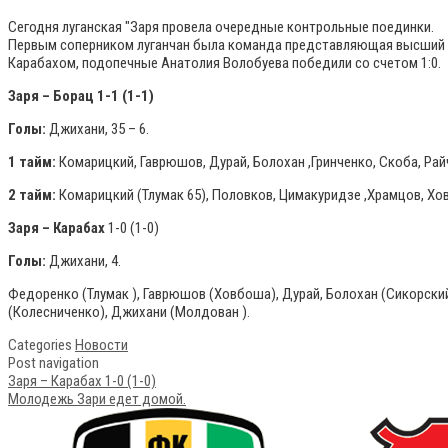
Сегодня луганская "Заря провела очередные контрольные поединки.
Первым соперником луганчан была команда представляющая высший б
Карабахом, подопечные Анатолия Волобуева победили со счетом 1:0.
Заря – Борац 1-1 (1-1)
Голы:
Джихани, 35 – 6.
1 тайм:
Комарицкий, Гаврюшов, Дурай, Болохан ,Гринченко, Скоба, Рай
2 тайм:
Комарицкий (Тлумак 65), Половков, Цимакуридзе ,Храмцов, Хо
Заря – Карабах
1-0 (1-0)
Голы:
Джихани, 4.
Федоренко (Тлумак ), Гаврюшов (Ховбоша), Дурай, Болохан (Сикорский)
(Колесниченко), Джихани (Молдован ).
Categories
Новости
Post navigation
Заря – Карабах 1-0 (1-0)
Молодежь Зари едет домой.