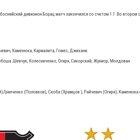
оснийский дивизион Борац матч закончился со счктом 1:1
. Во втором
чевич, Каменюка, Кармалита, Гомес, Джихани.
вбоша ,Шевчук, Колесниченко, Огиря, Сикорский, Жуниор, Молдован.
,Гринченко (Половков), Скоба (Храмцов ), Райчевич (Огиря), Каменюка 