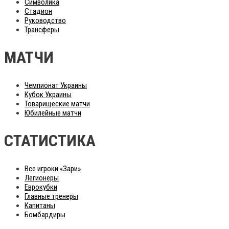
Символика
Стадион
Руководство
Трансферы
МАТЧИ
Чемпионат Украины
Кубок Украины
Товарищеские матчи
Юбилейные матчи
СТАТИСТИКА
Все игроки «Зари»
Легионеры
Еврокубки
Главные тренеры
Капитаны
Бомбардиры