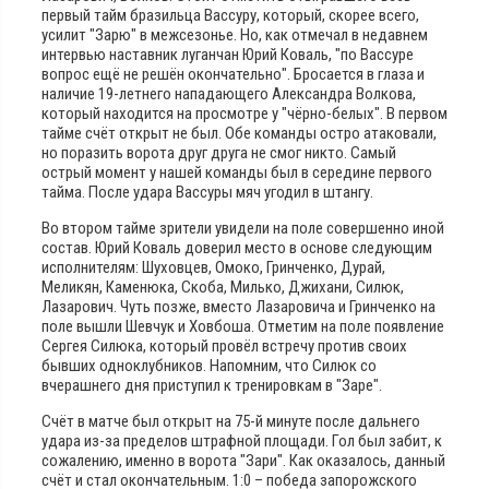
первый тайм бразильца Вассуру, который, скорее всего,
усилит "Зарю" в межсезонье. Но, как отмечал в недавнем
интервью наставник луганчан Юрий Коваль, "по Вассуре
вопрос ещё не решён окончательно". Бросается в глаза и
наличие 19-летнего нападающего Александра Волкова,
который находится на просмотре у "чёрно-белых". В первом
тайме счёт открыт не был. Обе команды остро атаковали,
но поразить ворота друг друга не смог никто. Самый
острый момент у нашей команды был в середине первого
тайма. После удара Вассуры мяч угодил в штангу.
Во втором тайме зрители увидели на поле совершенно иной
состав. Юрий Коваль доверил место в основе следующим
исполнителям: Шуховцев, Омоко, Гринченко, Дурай,
Меликян, Каменюка, Скоба, Милько, Джихани, Силюк,
Лазарович. Чуть позже, вместо Лазаровича и Гринченко на
поле вышли Шевчук и Ховбоша. Отметим на поле появление
Сергея Силюка, который провёл встречу против своих
бывших одноклубников. Напомним, что Силюк со
вчерашнего дня приступил к тренировкам в "Заре".
Счёт в матче был открыт на 75-й минуте после
дальнего
удара из-за пределов штрафной площади. Гол был забит, к
сожалению, именно в ворота "Зари". Как оказалось, данный
счёт и стал окончательным. 1:0 – победа запорожского