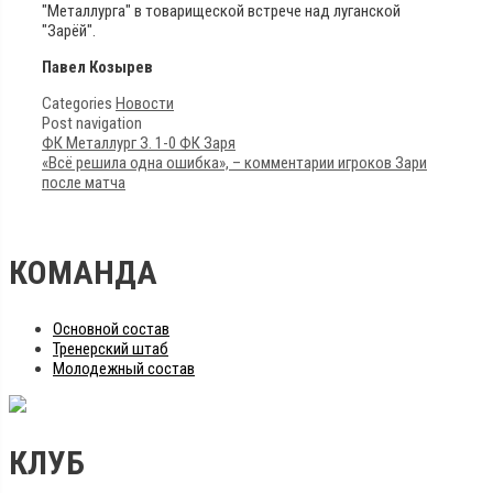
"Металлурга" в товарищеской встрече над луганской
"Зарёй".
Павел Козырев
Categories
Новости
Post navigation
ФК Металлург З. 1-0 ФК Заря
«Всё решила одна ошибка», – комментарии игроков Зари
после матча
КОМАНДА
Основной состав
Тренерский штаб
Молодежный состав
КЛУБ