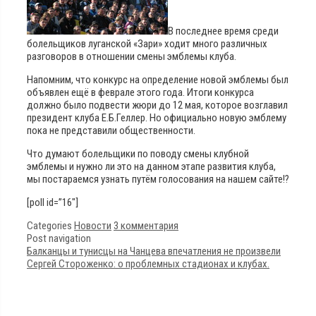
В последнее время среди
болельщиков луганской «Зари» ходит много различных
разговоров в отношении смены эмблемы клуба.
Напомним, что конкурс на определение новой эмблемы был
объявлен ещё в феврале этого года. Итоги конкурса
должно было подвести жюри до 12 мая, которое возглавил
президент клуба Е.Б.Геллер. Но официально новую эмблему
пока не представили общественности.
Что думают болельщики по поводу смены клубной
эмблемы и нужно ли это на данном этапе развития клуба,
мы постараемся узнать путём голосования на нашем сайте!?
[poll id=”16″]
Categories
Новости
3 комментария
Post navigation
Балканцы и тунисцы на Чанцева впечатления не произвели
Сергей Стороженко: о проблемных стадионах и клубах.