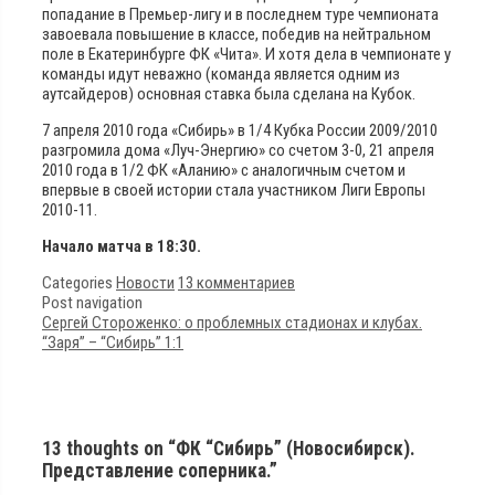
попадание в Премьер-лигу и в последнем туре чемпионата
завоевала повышение в классе, победив на нейтральном
поле в Екатеринбурге ФК «Чита». И хотя дела в чемпионате у
команды идут неважно (команда является одним из
аутсайдеров) основная ставка была сделана на Кубок.
7 апреля 2010 года «Сибирь» в 1/4 Кубка России 2009/2010
разгромила дома «Луч-Энергию» со счетом 3-0, 21 апреля
2010 года в 1/2 ФК «Аланию» с аналогичным счетом и
впервые в своей истории стала участником Лиги Европы
2010-11.
Начало матча в 18:30.
Categories
Новости
13 комментариев
Post navigation
Сергей Стороженко: о проблемных стадионах и клубах.
“Заря” – “Сибирь” 1:1
13 thoughts on “ФК “Сибирь” (Новосибирск).
Представление соперника.”