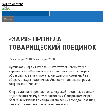
Skip to content
Меню
«ЗАРЯ» ПРОВЕЛА
ТОВАРИЩЕСКИЙ ПОЕДИНОК
7 сентября 2010
7 сентября 2010
Луганская «Заря», готовясь к ответственному матчу с
харьковским «Металлистом» и заполняя паузу, которая
образовалась в чемпионате, находится в Кременной на
сборах, откуда подопечные Анатолия Чанцева напрямую
отправятся в Харьков.
Вчера луганчане провели товарищеский поединок в рамках
подготовки к матчу с «Металлистом». Соперником «чёрно-
белых» выступила команда «Славхлеб» из города Славянск,
где, собственно говоря, и проходил матч.