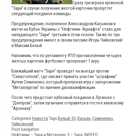
Сразу три игрока луганской
“Зари” в случае получения желтой карточки пропустят
следующий поединок команды.
Предупреждение, полученное Александром Касьяном в
матче на Кубок Украины с “Нефтяник-Укрнафта” стало для
нападающего “Зари” третьим в этом сезоне. Также по три
предупреждения имеют в своем пассиве Игорь Чайковский
и Максим Белый.
Напомним, что по регламенту УПЛ при накоплении четырех
желтых карточек футболист пропускает 1 игру.
Ближайший матч “Заря” проведет на выезде против
“Севастополя”, где сможет принять участие “штрафник”
Артем Семененко, который пропускал игру с запорожским
“Металлургом” по причине дисквалификации.
После чего предстоит кубковый поединок в Луганске с
“Днепром”, затем луганчане отправятся в гости к киевскому
“Арсеналу”.
Categories
Новости
Tags
Белый-33
,
Касьян
,
Семененко
,
Чайковский
Post navigation
Нефтяник – Заря и Металлург З – Заря. ВИДЕО