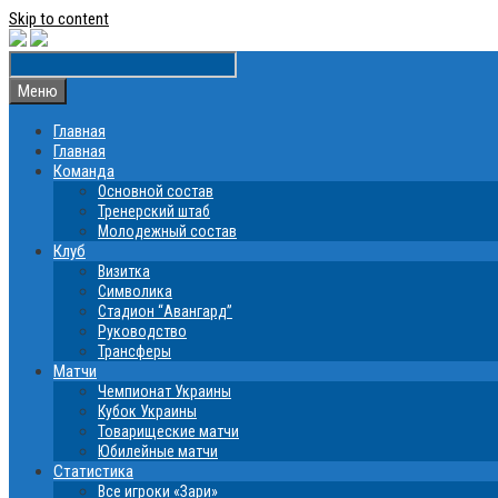
Skip to content
Меню
Главная
Главная
Команда
Основной состав
Тренерский штаб
Молодежный состав
Клуб
Визитка
Символика
Стадион “Авангард”
Руководство
Трансферы
Матчи
Чемпионат Украины
Кубок Украины
Товарищеские матчи
Юбилейные матчи
Статистика
Все игроки «Зари»