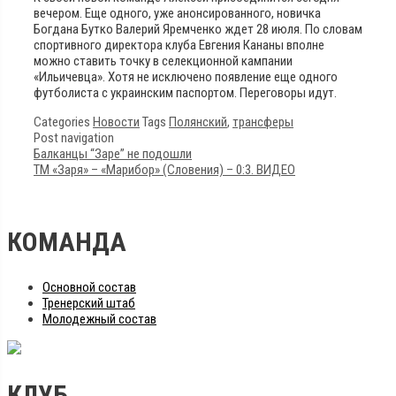
вечером. Еще одного, уже анонсированного, новичка
Богдана Бутко Валерий Яремченко ждет 28 июля. По словам
спортивного директора клуба Евгения Кананы вполне
можно ставить точку в селекционной кампании
«Ильичевца». Хотя не исключено появление еще одного
футболиста с украинским паспортом. Переговоры идут.
Categories
Новости
Tags
Полянский
,
трансферы
Post navigation
Балканцы “Заре” не подошли
ТМ «Заря» – «Марибор» (Словения) – 0:3. ВИДЕО
КОМАНДА
Основной состав
Тренерский штаб
Молодежный состав
КЛУБ