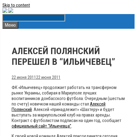
Skip to content
Меню
АЛЕКСЕЙ ПОЛЯНСКИЙ
ПЕРЕШЕЛ В “ИЛЬИЧЕВЕЦ”
22 июня 2011
22 июня 2011
ФК «Ильичевец» продолжает работать на трансферном
рынке Украины, собирая в Мариуполе лучших
воспитанников донбасского футбола. Очередным (шестым
по счету) новичком нашей команды стал
Алексей
Полянский
. Алексей «принадлежит» «Шахтеру» и будет
выступать за мариупольский клуб на правах аренды.
Контракт с футболистом подписан на один год
, сообщает
официальный сайт “Ильичевца”
.
К своей новой команде Алексей присоединится сегодня