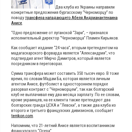
Два клуба из Украины направили
конкретные предложения бургасскому “Черноморцу” по
поводу
трансфера нападающего Абеля Андрианантенаина
Анисе
.
“Одно предложение от луганской “Зари”, – признался
исполнительный директор “Черноморца” Пламен Кирьяков.
Как сообщает издание “24 часа”, вторым претендентом на
мадагаскарского форварда является “Александрия”, что
подтвердил агент Мирчо Димитров, который является
посредником в переговорах.
Сумма трансфера может составить 350 тысяч евро. В тоже
время, по словам Мадам Ба, которая является личным
агентом Анисе, футболист в одностороннем порядке
разорвал контракт с “Черноморцем”, так как болгарский
клуб не выплачивал ему два месяца зарплату. По ее словам,
кроме украинцев, на ее клиента также претендуют два
болгарских гранда ЦСКА и “Левски”, а также два клуба из
второго и третьего французских дивизионов, сообщает
terrikon.com
.
Напомним, что 21-летний Анисе является воспитанником
французского “Осера”.