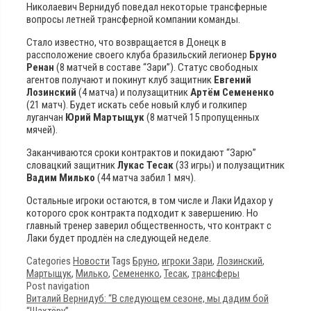
Николаевич Вернидуб поведал некоторые трансферные
вопросы летней трансферной компании команды.
Стало известно, что возвращается в Донецк в
рассположение своего клуба бразильский легионер
Бруно
Ренан
(8 матчей в составе “Зари”). Статус свободных
агентов получают и покинут клуб защитник
Евгений
Лозинский
(4 матча) и полузащитник
Артём Семененко
(21 матч). Будет искать себе новый клуб и голкипер
луганчан
Юрий Мартыщук
(8 матчей 15 пропущенных
мячей).
Заканчиваются сроки контрактов и покидают “Зарю”
словацкий защитник
Лукас Тесак
(33 игры) и полузащитник
Вадим Милько
(44 матча забил 1 мяч).
Остальные игроки остаются, в том числе и Лаки Идахор у
которого срок контракта подходит к завершению. Но
главный тренер заверил общественность, что контракт с
Лаки будет продлён на следующей неделе.
Categories
Новости
Tags
Бруно
,
игроки Зари
,
Лозинский
,
Мартыщук
,
Милько
,
Семененко
,
Тесак
,
трансферы
Post navigation
Виталий Вернидуб: “В следующем сезоне, мы дадим бой
“Шахтёру”