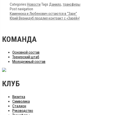
Categories
Новости
Tags
Данило
,
трансферы
Post navigation
Каменюка и Любенович остаются в “Заре”
Юрий Вернидуб продлил контракт с «Зарёй»!
КОМАНДА
Основной состав
Тренерский штаб
Молодежный состав
КЛУБ
Визитка
Символика
Стадион
Руководство