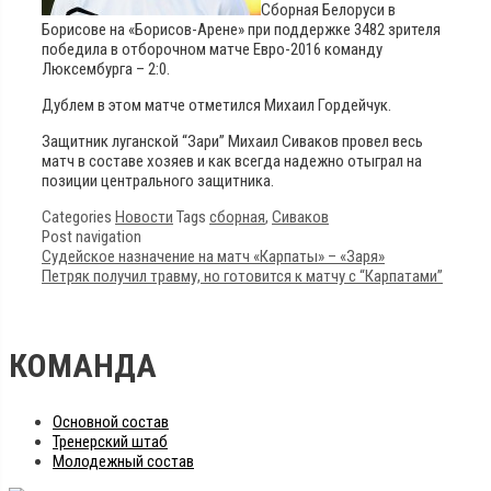
Сборная Белоруси в
Борисове на «Борисов-Арене» при поддержке 3482 зрителя
победила в отборочном матче Евро-2016 команду
Люксембурга – 2:0.
Дублем в этом матче отметился Михаил Гордейчук.
Защитник луганской “Зари” Михаил Сиваков провел весь
матч в составе хозяев и как всегда надежно отыграл на
позиции центрального защитника.
Categories
Новости
Tags
сборная
,
Сиваков
Post navigation
Судейское назначение на матч «Карпаты» – «Заря»
Петряк получил травму, но готовится к матчу с “Карпатами”
КОМАНДА
Основной состав
Тренерский штаб
Молодежный состав