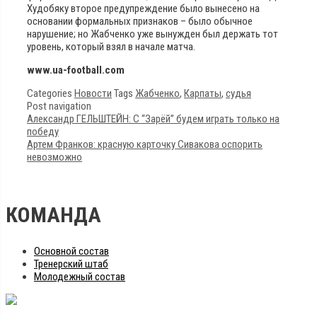
Худобяку второе предупреждение было вынесено на
основании формальных признаков – было обычное
нарушение; но Жабченко уже вынужден был держать тот
уровень, который взял в начале матча.
www.ua-football.com
Categories
Новости
Tags
Жабченко
,
Карпаты
,
судья
Post navigation
Александр ГЕЛЬШТЕЙН: С “Зарёй” будем играть только на
победу
Артем Франков: красную карточку Сивакова оспорить
невозможно
КОМАНДА
Основной состав
Тренерский штаб
Молодежный состав