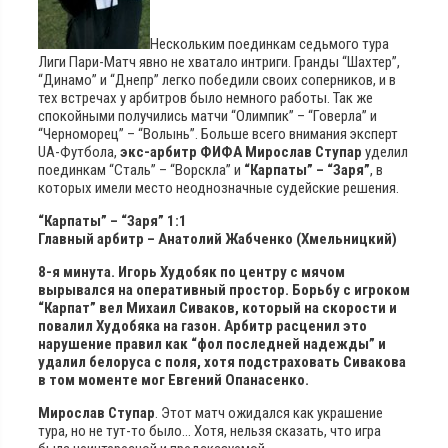
Нескольким поединкам седьмого тура
Лиги Пари-Матч явно не хватало интриги. Гранды “Шахтер”,
“Динамо” и “Днепр” легко победили своих соперников, и в
тех встречах у арбитров было немного работы. Так же
спокойными получились матчи “Олимпик” – “Говерла” и
“Черноморец” – “Волынь”. Больше всего внимания эксперт
UA-Футбола,
экс-арбитр ФИФА Мирослав Ступар
уделил
поединкам “Сталь” – “Ворскла” и
“Карпаты” – “Заря”
, в
которых имели место неоднозначные судейские решения.
“Карпаты” – “Заря” 1:1
Главный арбитр – Анатолий Жабченко (Хмельницкий)
8-я минута. Игорь Худобяк по центру с мячом
вырывался на оперативный простор. Борьбу с игроком
“Карпат” вел Михаил Сиваков, который на скорости и
повалил Худобяка на газон. Арбитр расценил это
нарушение правил как “фол последней надежды” и
удалил белоруса с поля, хотя подстраховать Сивакова
в том моменте мог Евгений Опанасенко.
Мирослав Ступар
. Этот матч ожидался как украшение
тура, но не тут-то было… Хотя, нельзя сказать, что игра