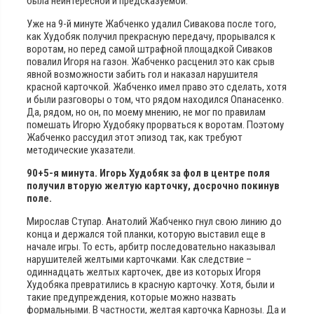
была неинтересной и предсказуемой.
Уже на 9-й минуте Жабченко удалил Сивакова после того,
как Худобяк получил прекрасную передачу, прорывался к
воротам, но перед самой штрафной площадкой Сиваков
повалил Игоря на газон. Жабченко расценил это как срыв
явной возможности забить гол и наказал нарушителя
красной карточкой. Жабченко имел право это сделать, хотя
и были разговоры о том, что рядом находился Опанасенко.
Да, рядом, но он, по моему мнению, не мог по правилам
помешать Игорю Худобяку прорваться к воротам. Поэтому
Жабченко рассудил этот эпизод так, как требуют
методические указатели.
90+5-я минута. Игорь Худобяк за фол в центре поля
получил вторую желтую карточку, досрочно покинув
поле.
Мирослав Ступар. Анатолий Жабченко гнул свою линию до
конца и держался той планки, которую выставил еще в
начале игры. То есть, арбитр последовательно наказывал
нарушителей желтыми карточками. Как следствие –
одиннадцать желтых карточек, две из которых Игоря
Худобяка превратились в красную карточку. Хотя, были и
такие предупреждения, которые можно назвать
формальными. В частности, желтая карточка Карнозы. Да и