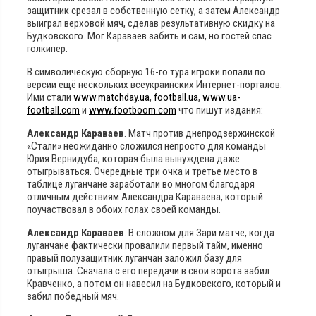
защитник срезал в собственную сетку, а затем Александр
выиграл верховой мяч, сделав результативную скидку на
Будковского. Мог Караваев забить и сам, но гостей спас
голкипер.
В символическую сборную 16-го тура игроки попали по
версии ещё нескольких всеукраинских Интернет-порталов.
Ими стали
www.matchday.ua
,
football.ua
,
www.ua-
football.com
и
www.footboom.com
что пишут издания:
Александр Караваев
. Матч против днепродзержинской
«Стали» неожиданно сложился непросто для команды
Юрия Вернидуба, которая была вынуждена даже
отыгрываться. Очередные три очка и третье место в
таблице луганчане заработали во многом благодаря
отличным действиям Александра Караваева, который
поучаствовал в обоих голах своей команды.
Александр Караваев
. В сложном для Зари матче, когда
луганчане фактически провалили первый тайм, именно
правый полузащитник луганчан заложил базу для
отыгрыша. Сначала с его передачи в свои ворота забил
Кравченко, а потом он навесил на Будковского, который и
забил победный мяч.