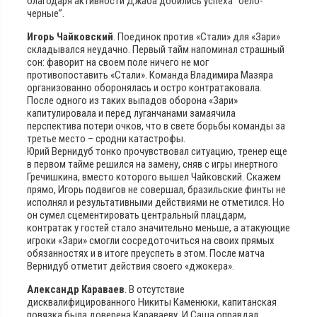
благодаря активности Джаба добились успеха “бело-
черные”.
Игорь Чайковский
. Поединок против «Стали» для «Зари»
складывался неудачно. Первый тайм напоминал страшный
сон: фаворит на своем поле ничего не мог
противопоставить «Стали». Команда Владимира Мазяра
организованно оборонялась и остро контратаковала.
После одного из таких выпадов оборона «Зари»
капитулировала и перед луганчанами замаячила
перспектива потери очков, что в свете борьбы команды за
третье место – сродни катастрофы.
Юрий Вернидуб тонко прочувствовал ситуацию, тренер еще
в первом тайме решился на замену, сняв с игры инертного
Гречишкина, вместо которого вышел Чайковский. Скажем
прямо, Игорь подвигов не совершал, бразильские финты не
исполнял и результативными действиями не отметился. Но
он сумел сцементировать центральный плацдарм,
контратак у гостей стало значительно меньше, а атакующие
игроки «Зари» смогли сосредоточиться на своих прямых
обязанностях и в итоге преуспеть в этом. После матча
Вернидуб отметит действия своего «джокера».
Александр Караваев
. В отсутствие
дисквалифицированного Никиты Каменюки, капитанская
повязка была доверена Караваеву. И Саша оправдал