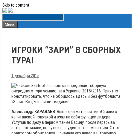
Skip to content
Меню
ИГРОКИ “ЗАРИ” В СБОРНЫХ
ТУРА!
1 декабря 2015
footclub.com.ua определяет сборную
очередного тура чемпионата Украины 2015/2016. Приятно
констатировать, что не обошлось здесь и без футболиста
«Зари». Вот, что пишет издание:
Александр КАРАВАЕВ
. Вышел на матч против «Стали» с
капитанской повязкой и взял на себя функции лидера.
Уступив по делу в первом тайме Васину, после перерыва
затерзал визави, по сути и вынудив того замениться. Стал
соавтором обоих голов – сначала его навес в штрафную