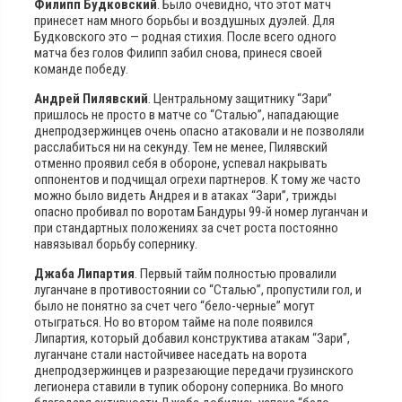
Филипп Будковский
. Было очевидно, что этот матч
принесет нам много борьбы и воздушных дуэлей. Для
Будковского это — родная стихия. После всего одного
матча без голов Филипп забил снова, принеся своей
команде победу.
Андрей Пилявский
. Центральному защитнику “Зари”
пришлось не просто в матче со “Сталью”, нападающие
днепродзержинцев очень опасно атаковали и не позволяли
расслабиться ни на секунду. Тем не менее, Пилявский
отменно проявил себя в обороне, успевал накрывать
оппонентов и подчищал огрехи партнеров. К тому же часто
можно было видеть Андрея и в атаках “Зари”, трижды
опасно пробивал по воротам Бандуры 99-й номер луганчан и
при стандартных положениях за счет роста постоянно
навязывал борьбу сопернику.
Джаба Липартия
. Первый тайм полностью провалили
луганчане в противостоянии со “Сталью”, пропустили гол, и
было не понятно за счет чего “бело-черные” могут
отыграться. Но во втором тайме на поле появился
Липартия, который добавил конструктива атакам “Зари”,
луганчане стали настойчивее наседать на ворота
днепродзержинцев и разрезающие передачи грузинского
легионера ставили в тупик оборону соперника. Во много