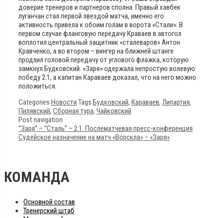
доверие тренеров и партнеров сполна. Правый хавбек
луганчан стал первой звездой матча, именно его
активность привела к обоим голам в ворота «Стали». В
первом случае фланговую передачу Краваев в автогол
воплотил центральный защитник «сталеваров» Антон
Кравченко, а во втором – вингер на ближней штанге
продлил головой передачу от углового флажка, которую
замкнул Будковский. «Заря» одержала непростую волевую
победу 2:1, а капитан Караваев доказал, что на него можно
положиться.
Categories
Новости
Tags
Будковский
,
Караваев
,
Липартия
,
Пилявский
,
Сборная тура
,
Чайковский
Post navigation
“Заря” – “Сталь” – 2:1. Послематчевая пресс-конференция
Судейское назначение на матч «Ворскла» – «Заря»
КОМАНДА
Основной состав
Тренерский штаб