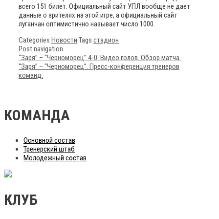
всего 151 билет. Официальный сайт УПЛ вообще не дает
данные о зрителях на этой игре, а официальный сайт
луганчан оптимистично называет число 1000.
Categories
Новости
Tags
стадион
Post navigation
“Заря” – “Черноморец” 4-0. Видео голов. Обзор матча.
“Заря” – “Черноморец”. Пресс-конференция тренеров
команд.
КОМАНДА
Основной состав
Тренерский штаб
Молодежный состав
КЛУБ