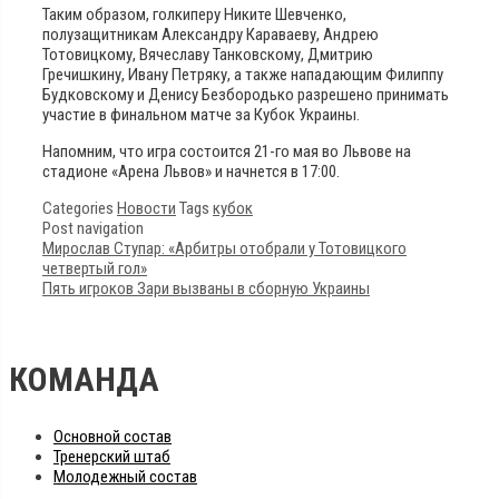
Таким образом, голкиперу Никите Шевченко,
полузащитникам Александру Караваеву, Андрею
Тотовицкому, Вячеславу Танковскому, Дмитрию
Гречишкину, Ивану Петряку, а также нападающим Филиппу
Будковскому и Денису Безбородько разрешено принимать
участие в финальном матче за Кубок Украины.
Напомним, что игра состоится 21-го мая во Львове на
стадионе «Арена Львов» и начнется в 17:00.
Categories
Новости
Tags
кубок
Post navigation
Мирослав Ступар: «Арбитры отобрали у Тотовицкого
четвертый гол»
Пять игроков Зари вызваны в сборную Украины
КОМАНДА
Основной состав
Тренерский штаб
Молодежный состав