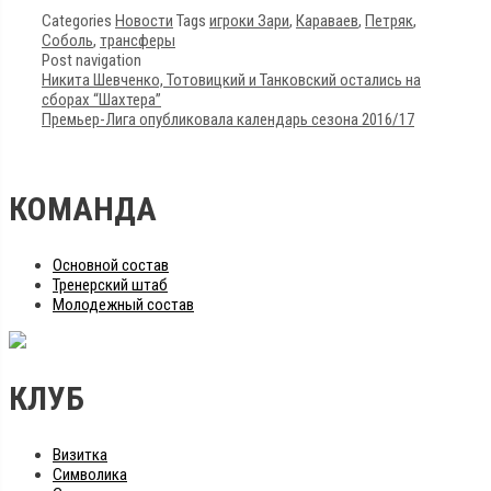
Categories
Новости
Tags
игроки Зари
,
Караваев
,
Петряк
,
Соболь
,
трансферы
Post navigation
Никита Шевченко, Тотовицкий и Танковский остались на
сборах “Шахтера”
Премьер-Лига опубликовала календарь сезона 2016/17
КОМАНДА
Основной состав
Тренерский штаб
Молодежный состав
КЛУБ
Визитка
Символика