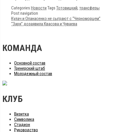
Categories
Новости
Tags
Тотовицкий
,
трансферы
Post navigation
Кулач и Опанасенко не сыграют с “Черноморцем”
“Заря” дозаявила Квасова и Чуваева
КОМАНДА
Основной состав
Тренерский штаб
Молодежный состав
КЛУБ
Визитка
Символика
Стадион
Руководство