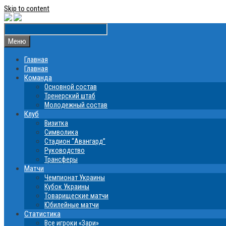
Skip to content
Меню
Главная
Главная
Команда
Основной состав
Тренерский штаб
Молодежный состав
Клуб
Визитка
Символика
Стадион “Авангард”
Руководство
Трансферы
Матчи
Чемпионат Украины
Кубок Украины
Товарищеские матчи
Юбилейные матчи
Статистика
Все игроки «Зари»