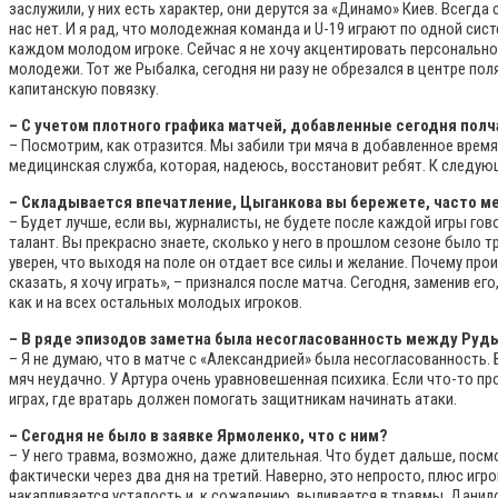
заслужили, у них есть характер, они дерутся за «Динамо» Киев. Всег
нас нет. И я рад, что молодежная команда и U-19 играют по одной си
каждом молодом игроке. Сейчас я не хочу акцентировать персональное
молодежи. Тот же Рыбалка, сегодня ни разу не обрезался в центре по
капитанскую повязку.
– С учетом плотного графика матчей, добавленные сегодня пол
– Посмотрим, как отразится. Мы забили три мяча в добавленное время, 
медицинская служба, которая, надеюсь, восстановит ребят. К следующ
– Складывается впечатление, Цыганкова вы бережете, часто ме
– Будет лучше, если вы, журналисты, не будете после каждой игры гово
талант. Вы прекрасно знаете, сколько у него в прошлом сезоне было тр
уверен, что выходя на поле он отдает все силы и желание. Почему про
сказать, я хочу играть», – признался после матча. Сегодня, заменив е
как и на всех остальных молодых игроков.
– В ряде эпизодов заметна была несогласованность между Руд
– Я не думаю, что в матче с «Александрией» была несогласованность. 
мяч неудачно. У Артура очень уравновешенная психика. Если что-то пр
играх, где вратарь должен помогать защитникам начинать атаки.
– Сегодня не было в заявке Ярмоленко, что с ним?
– У него травма, возможно, даже длительная. Что будет дальше, посмо
фактически через два дня на третий. Наверно, это непросто, плюс игр
накапливается усталость и, к сожалению, выливается в травмы. Данило