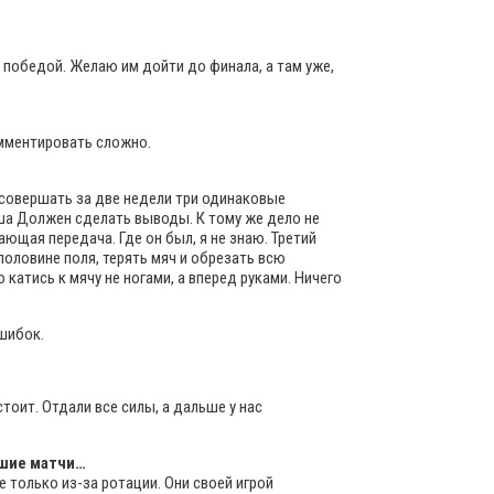
 победой. Желаю им дойти до финала, а там уже,
омментировать сложно.
 совершать за две недели три одинаковые
иша Должен сделать выводы. К тому же дело не
ющая передача. Где он был, я не знаю. Третий
половине поля, терять мяч и обрезать всю
катись к мячу не ногами, а вперед руками. Ничего
ошибок.
тоит. Отдали все силы, а дальше у нас
йшие матчи…
 только из-за ротации. Они своей игрой