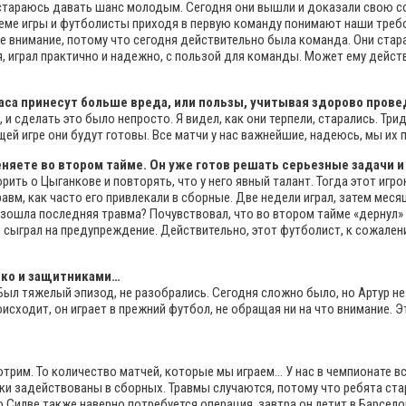
да стараюсь давать шанс молодым. Сегодня они вышли и доказали свою с
стеме игры и футболисты приходя в первую команду понимают наши треб
 внимание, потому что сегодня действительно была команда. Они стара
ля, играл практично и надежно, с пользой для команды. Может ему дейст
часа принесут больше вреда, или пользы, учитывая здорово пров
и сделать это было непросто. Я видел, как они терпели, старались. Три
ей игре они будут готовы. Все матчи у нас важнейшие, надеюсь, мы их
няете во втором тайме. Он уже готов решать серьезные задачи и
рить о Цыганкове и повторять, что у него явный талант. Тогда этот игро
авм, как часто его привлекали в сборные. Две недели играл, затем месяц 
изошла последняя травма? Почувствовал, что во втором тайме «дернул» 
го, сыграл на предупреждение. Действительно, этот футболист, к сожале
ько и защитниками…
Был тяжелый эпизод, не разобрались. Сегодня сложно было, но Артур не
оисходит, он играет в прежний футбол, не обращая ни на что внимание. 
трим. То количество матчей, которые мы играем… У нас в чемпионате вс
оки задействованы в сборных. Травмы случаются, потому что ребята ста
 Силве также наверно потребуется операция, завтра он летит в Барсело