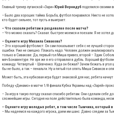
Главный тренер луганской «Зари»
Юрий Вернидуб
поделился своими в
– Было два хороших тайма. Борьба, футбол понравился. Никто не хоте
кто будет сильнее, тот пусть и выиграет.
– Что сказали ребятам в раздевалке после матча?
– Что можно сказать? Сказал: быстрее моемся и поехали. Я не хотел
– Оцените игру Михаила Сивакова?
– Это хороший футболист. Он сам показывает себя с не лучшей сторо
ошибки. Уже не смешно. Плакать надо. Человек должен анализировать.
только в Сивакове. Да, первый гол Миша привез, второй – Эдик Соболь
мяч Бонавентуре. Не зря же я его отправлял в дубль. Хороший футболи
команду. Четвертый – Шевченко. Куда он бежал? Зачем бежать в угол ш
бы не было, а так – пенальти. Ну а пятый гол опять Миша Сиваков и опя
Может быть, эта кубковая игра будет знаковой для нас, ребята начнут
Победу «Динамо» в матче 1/8 финала Кубка Украины над «Зарей» про
– За игру в такую погоду сказал спасибо ребятам. Они сделали себе до
сложнейшие игры. Сегодня на поле действительно была команда, несмот
– Оцените игру молодых ребят, в том числе Тымчика, который 
– Мы надеемся на каждого игрока, даем им шанс. Давно следим за Тымч