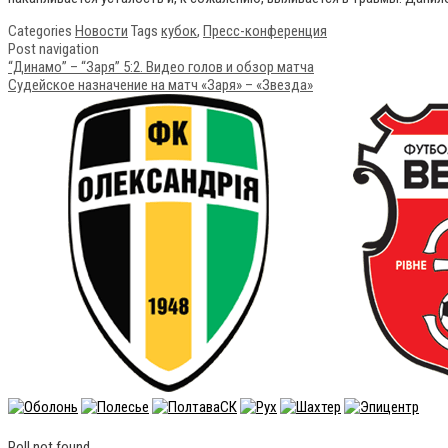
Categories
Новости
Tags
кубок
,
Пресс-конференция
Post navigation
“Динамо” – “Заря” 5:2. Видео голов и обзор матча
Судейское назначение на матч «Заря» – «Звезда»
Poll not found