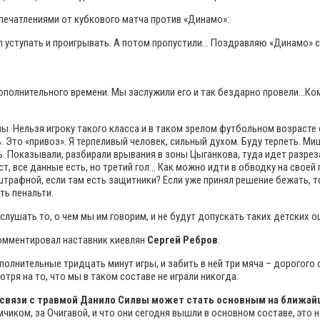
печатлениями от кубкового матча против «Динамо»:
л уступать и проигрывать. А потом пропустили… Поздравляю «Динамо» с
 дополнительного времени. Мы заслужили его и так бездарно провели…К
ны. Нельзя игроку такого класса и в таком зрелом футбольном возрасте
 Это «привоз». Я терпеливый человек, сильный духом. Буду терпеть. М
. Показывали, разбирали врывания в зоны Цыганкова, туда идет разреза
ст, все данные есть, но третий гол… Как можно идти в обводку на своей 
трафной, если там есть защитники? Если уже принял решение бежать, то 
ть пенальти.
 слушать то, о чем мы им говорим, и не будут допускать таких детских 
комментировал наставник киевлян
Сергей Ребров
.
полнительные тридцать минут игры, и забить в ней три мяча – дорогого с
ря на то, что мы в таком составе не играли никогда.
в связи с травмой Данило Силвы может стать основным на ближа
иком, за Очигавой, и что они сегодня вышли в основном составе, это не