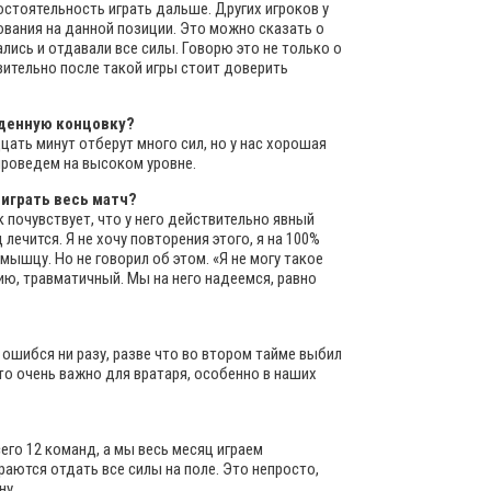
остоятельность играть дальше. Других игроков у
ования на данной позиции. Это можно сказать о
лись и отдавали все силы. Говорю это не только о
вительно после такой игры стоит доверить
еденную концовку?
дцать минут отберут много сил, но у нас хорошая
 проведем на высоком уровне.
 играть весь матч?
к почувствует, что у него действительно явный
лечится. Я не хочу повторения этого, я на 100%
мышцу. Но не говорил об этом. «Я не могу такое
нию, травматичный. Мы на него надеемся, равно
 ошибся ни разу, разве что во втором тайме выбил
Это очень важно для вратаря, особенно в наших
его 12 команд, а мы весь месяц играем
раются отдать все силы на поле. Это непросто,
ну.