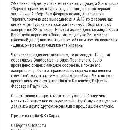
24-е января будет у «чёрно-белых» выходным, а 25-го числа
«Заря» отправится в Турцию, где проведёт свой первый
заграничный сбор. 7-го февраля команда вернётся в
Украину, получив два выходных дня. А 10-го февраля нас
снова ждёт Турция и второй заграничный сбор, который
завершится 22-го числа. На следующий день команда Юрия
Вернидуба вернётся в Запорожье, где уже 25-го числа
(базовый день) нас ждёт непростой матч против киевского
«Динамо» в рамках чемпионата Украины.
Что касается дня сегодняшнего, то команда в 12 часов
собралась в Запорожье на базе. После этого было
проведено общекомандное собрание, а после его
завершения ребята отправились на первую в нынешнем
году пробежку, а затем – в тренажёрный зал. Чуть позже
присоединятся к команде Никита Каменюка, Рафаэль
Форстер и Паулиньо.
О настроении говорить много не нужно: за более чем
месячный отдых все соскучились по футболу и с радостью
делились друг с другом эмоциями о прошедшем отпуске.
Пресс-служба ФК «Заря»
Categories
Новости