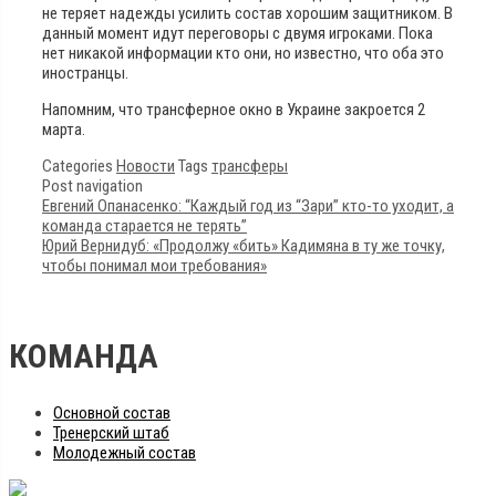
не теряет надежды усилить состав хорошим защитником. В
данный момент идут переговоры с двумя игроками. Пока
нет никакой информации кто они, но известно, что оба это
иностранцы.
Напомним, что трансферное окно в Украине закроется 2
марта.
Categories
Новости
Tags
трансферы
Post navigation
Евгений Опанасенко: “Каждый год из “Зари” кто-то уходит, а
команда старается не терять”
Юрий Вернидуб: «Продолжу «бить» Кадимяна в ту же точку,
чтобы понимал мои требования»
КОМАНДА
Основной состав
Тренерский штаб
Молодежный состав