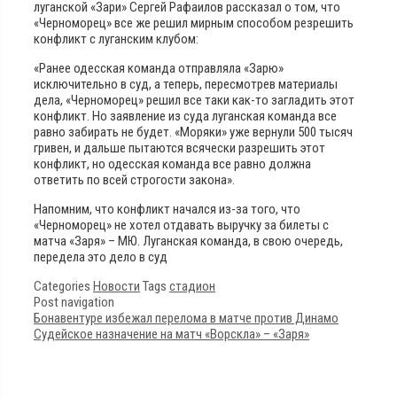
луганской «Зари» Сергей Рафаилов рассказал о том, что
«Черноморец» все же решил мирным способом резрешить
конфликт с луганским клубом:
«Ранее одесская команда отправляла «Зарю»
исключительно в суд, а теперь, пересмотрев материалы
дела, «Черноморец» решил все таки как-то загладить этот
конфликт. Но заявление из суда луганская команда все
равно забирать не будет. «Моряки» уже вернули 500 тысяч
гривен, и дальше пытаются всячески разрешить этот
конфликт, но одесская команда все равно должна
ответить по всей строгости закона».
Напомним, что конфликт начался из-за того, что
«Черноморец» не хотел отдавать выручку за билеты с
матча «Заря» – МЮ. Луганская команда, в свою очередь,
передела это дело в суд
Categories
Новости
Tags
стадион
Post navigation
Бонавентуре избежал перелома в матче против Динамо
Судейское назначение на матч «Ворскла» – «Заря»