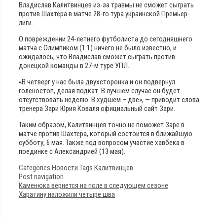
Владислав Калитвинцев из-за травмы не сможет сыграть
против Шахтера в матче 28-го тура украинской Премьер-
лиги.
О повреждении 24-летнего футболиста до сегодняшнего
матча с Олимпиком (1:1) ничего не было известно, и
ожидалось, что Владислав сможет сыграть против
донецкой команды в 27-м туре УПЛ.
«В четверг у нас была двухсторонка и он подвернул
голеностоп, делая подкат. В лучшем случае он будет
отсутствовать неделю. В худшем – две», — приводит слова
тренера Зари Юрия Коваля официальный сайт Зари.
Таким образом, Калитвинцев точно не поможет Заре в
матче против Шахтера, который состоится в ближайшую
субботу, 6 мая. Также под вопросом участие хавбека в
поединке с Александрией (13 мая).
Categories
Новости
Tags
Калитвинцев
Post navigation
Каменюка вернется на поле в следующем сезоне
Харатину наложили четыре шва