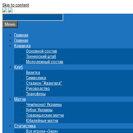
Skip to content
Меню
Главная
Главная
Команда
Основной состав
Тренерский штаб
Молодежный состав
Клуб
Визитка
Символика
Стадион “Авангард”
Руководство
Трансферы
Матчи
Чемпионат Украины
Кубок Украины
Товарищеские матчи
Юбилейные матчи
Статистика
Все игроки «Зари»