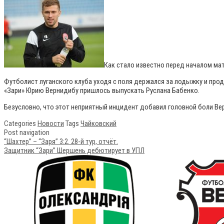
Как стало известно перед началом мат
Футболист луганского клуба уходя с поля держался за лодыжку и прод
«Зари» Юрию Вернидибу пришлось выпускать Руслана Бабенко.
Безусловно, что этот неприятный инцидент добавил головной боли Вер
Categories
Новости
Tags
Чайковский
Post navigation
“Шахтер” – “Заря” 3:2. 28-й тур, отчёт.
Защитник “Зари” Шершень дебютирует в УПЛ