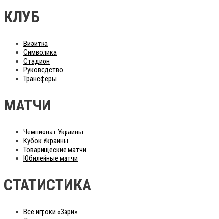
КЛУБ
Визитка
Символика
Стадион
Руководство
Трансферы
МАТЧИ
Чемпионат Украины
Кубок Украины
Товарищеские матчи
Юбилейные матчи
СТАТИСТИКА
Все игроки «Зари»