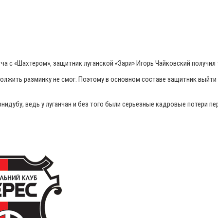
ча с «Шахтером», защитник луганской «Зари» Игорь Чайковский получил
олжить разминку не смог. Поэтому в основном составе защитник выйти 
нидубу, ведь у луганчан и без того были серьезные кадровые потери п