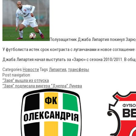
Полузащитник Джаба Липартия покинул Зарю,
У футболиста истек срок контракта с луганчанами и новое соглашение 
Джаба Липартия начал выступать за «Зарю» с сезона 2010/2011. В общ
Categories
Новости
Tags
Липартия
,
трансферы
Post navigation
“Заря” вышла из отпуска
“Заря” подписала вингера “Днепра” Лунева