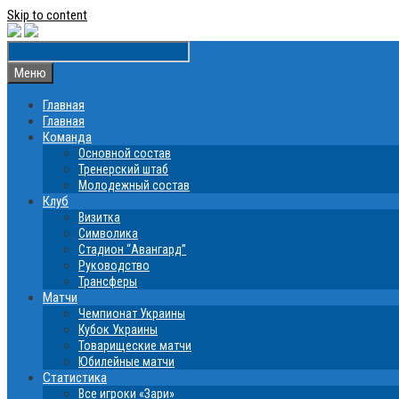
Skip to content
Меню
Главная
Главная
Команда
Основной состав
Тренерский штаб
Молодежный состав
Клуб
Визитка
Символика
Стадион “Авангард”
Руководство
Трансферы
Матчи
Чемпионат Украины
Кубок Украины
Товарищеские матчи
Юбилейные матчи
Статистика
Все игроки «Зари»