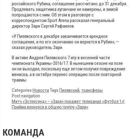
российского Рубина, соглашение рассчитано до 31 декабря.
Продлевать защитника луганчане не намерены, и зимой
попрощаются с ним. Об этом в разговоре с
корреспондентом Sport Arena рассказал генеральный
директор Зари Сергей Рафаилов.
«У Пилявского в декабре заканчивается арендное
соглашение, и по его окончанию он вернется в Рубин», —
сказал руководитель Зари.
В активе Андрея Пилявского 7 игр в весенней части
чемпионата Украины-2016/17. В нынешнем сезоне на поле
он не выходил, поскольку еще летом получил повреждение
мениска, а в октябре перенес операцию после повторной
травмы
Categories
Новости
Tags
Пилявский
,
трансферы
Post navigation
Матч «Эстерсунд» – «Заря» покажет телеканал «Футбол 1»!
Прийма вернулся в общую группу «Зари»
КОМАНДА