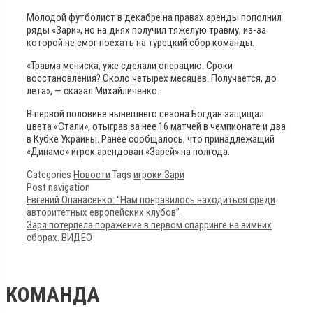
Молодой футболист в декабре на правах аренды пополнил
ряды «Зари», но на днях получил тяжелую травму, из-за
которой не смог поехать на турецкий сбор команды.
«Травма мениска, уже сделали операцию. Сроки
восстановления? Около четырех месяцев. Получается, до
лета», — сказал Михайличенко.
В первой половине нынешнего сезона Богдан защищал
цвета «Стали», отыграв за нее 16 матчей в чемпионате и два
в Кубке Украины. Ранее сообщалось, что принадлежащий
«Динамо» игрок арендован «Зарей» на полгода.
Categories
Новости
Tags
игроки Зари
Post navigation
Евгений Опанасенко: “Нам понравилось находиться среди
авторитетных европейских клубов”
Заря потерпела поражение в первом спарринге на зимних
сборах. ВИДЕО
КОМАНДА