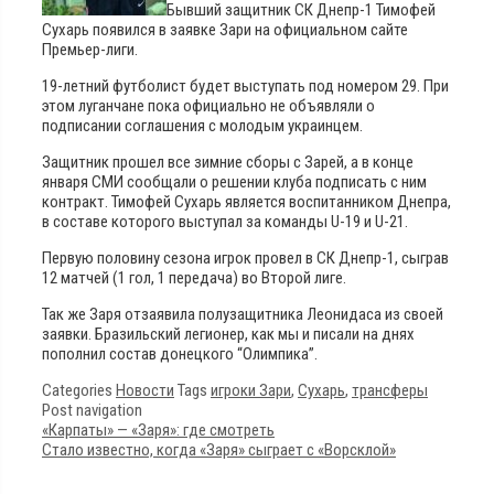
Бывший защитник СК Днепр-1 Тимофей
Сухарь появился в заявке Зари на официальном сайте
Премьер-лиги.
19-летний футболист будет выступать под номером 29. При
этом луганчане пока официально не объявляли о
подписании соглашения с молодым украинцем.
Защитник прошел все зимние сборы с Зарей, а в конце
января СМИ сообщали о решении клуба подписать с ним
контракт. Тимофей Сухарь является воспитанником Днепра,
в составе которого выступал за команды U-19 и U-21.
Первую половину сезона игрок провел в СК Днепр-1, сыграв
12 матчей (1 гол, 1 передача) во Второй лиге.
Так же Заря отзаявила полузащитника Леонидаса из своей
заявки. Бразильский легионер, как мы и писали на днях
пополнил состав донецкого “Олимпика”.
Categories
Новости
Tags
игроки Зари
,
Сухарь
,
трансферы
Post navigation
«Карпаты» — «Заря»: где смотреть
Стало известно, когда «Заря» сыграет с «Ворсклой»