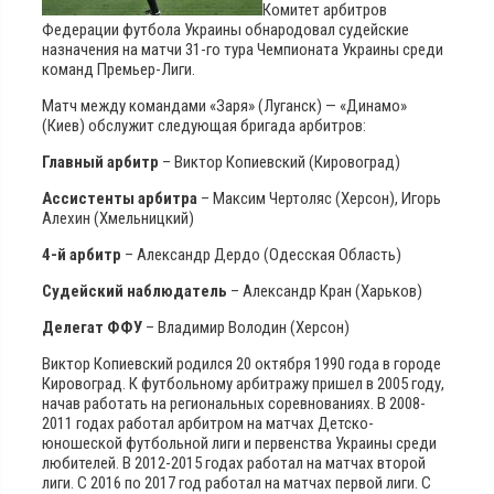
Комитет арбитров
Федерации футбола Украины обнародовал судейские
назначения на матчи 31-го тура Чемпионата Украины среди
команд Премьер-Лиги.
Матч между командами «Заря» (Луганск) — «Динамо»
(Киев) обслужит следующая бригада арбитров:
Главный арбитр
– Виктор Копиевский (Кировоград)
Ассистенты арбитра
– Максим Чертоляс (Херсон), Игорь
Алехин (Хмельницкий)
4-й арбитр
– Александр Дердо (Одесская Область)
Судейский наблюдатель
– Александр Кран (Харьков)
Делегат ФФУ
– Владимир Володин (Херсон)
Виктор Копиевский родился 20 октября 1990 года в городе
Кировоград. К футбольному арбитражу пришел в 2005 году,
начав работать на региональных соревнованиях. В 2008-
2011 годах работал арбитром на матчах Детско-
юношеской футбольной лиги и первенства Украины среди
любителей. В 2012-2015 годах работал на матчах второй
лиги. С 2016 по 2017 год работал на матчах первой лиги. С