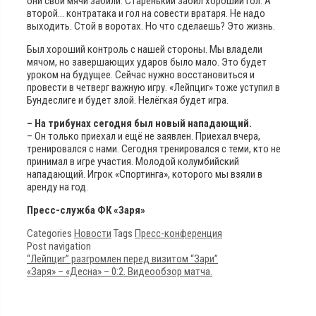
они свои мячи забили. Старенький забил хороший гол. А
второй… контратака и гол на совести вратаря. Не надо
выходить. Стой в воротах. Но что сделаешь? Это жизнь.
Был хороший контроль с нашей стороны. Мы владели
мячом, но завершающих ударов было мало. Это будет
уроком на будущее. Сейчас нужно восстановиться и
провести в четверг важную игру. «Лейпциг» тоже уступил в
Бундеслиге и будет злой. Нелёгкая будет игра.
– На трибунах сегодня был новый нападающий.
– Он только приехал и ещё не заявлен. Приехал вчера,
тренировался с нами. Сегодня тренировался с теми, кто не
принимал в игре участия. Молодой колумбийский
нападающий. Игрок «Спортинга», которого мы взяли в
аренду на год.
Пресс-служба ФК «Заря»
Categories
Новости
Tags
Пресс-конференция
Post navigation
“Лейпциг” разгромлен перед визитом “Зари”
«Заря» – «Десна» – 0:2. Видеообзор матча.