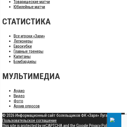
Товарищеские матчи
Юбилейные матчи
СТАТИСТИКА
Все игроки «Зари»
Легионеры
Еврокубки
Главные тренеры
Капитаны
Бомбардиры
МУЛЬТИМЕДИА
Аудио
Видео
Фото
Архив опросов
© 2026 Информационный сайт болельщиков ФК «Заря» Луганск
|
Пользовательское соглашение
This site is protected by reCAPTCHA and the Google
Privacy Policy