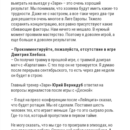
выиграть на выезде у «Зари» – это очень хороший
результат. Мы понимали, что хозяева будут иметь какие-то
трудности. Даже не с настроем, а все-таки через два-три
дня решается очень многое в Лиге Европы. Тяжело
сохранять концентрацию, все равно присутствуют какие
сбивающие факторы. Нам ничего не мешало. В нужный
момент проявили мастерство. Поэтому я доволен игрой, а
еще больше я доволен результатом.
– Прокомментируйте, пожалуйста, отсутствие в игре
Дмитрия Хлебаса.
– Он получил травму в прошлой игре, с травмой доиграл
матч с «Карпатами». С тех пор он не тренируется. Я думаю
после перерыва сентябрьского, то есть через две недели
он будет в строю.
Главный тренер «Зари»
Юрий Вернидуб
ответил на
вопросы журналистов после игры с «Десной»:
– Я ещё на пресс-конференции после «Лейпцига» сказал,
что будет ротация. Мы её сделали. Поставил шесть
человек тех, кто играет меньше. Где-то это сыграло роль.
Где-то гол, который пропустили в первом тайме.
Не могу сказать, что мы где-то проиграли в эпизодах, но