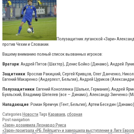
Полузащитник луганской «Зари» Александ
против Чехии и Словакии.
Вашему вниманию полный список вызванных игроков:
Вратари
: Андрей Пятов (Шахтер), Денис Бойко (Динамо), Андрей Лунин
Защитники
: Ярослав Ракицкий, Сергей Кривцов, Олег Данченко, Никол
Евгений Макаренко (Андерлехт, Бельгия), Андрей Цуриков (Александри
Полузащитники
: Евгений Коноплянка (Шальке, Германия), Андрей Ярм
Буяльский, Владимир Шепелев (все — Динамо), Александр Зинченко (Ман
Нападающие
: Роман Яремчук (Гент, Бельгия), Артем Беседин (Динамо)
Categories
Новости
Tags
Караваев
,
сборная
Post navigation
«Заря» дозаявила Леонардо Руиса
«Заря» проиграла «РБ Лейпцигу» и завершила выступление в Лиге Евро