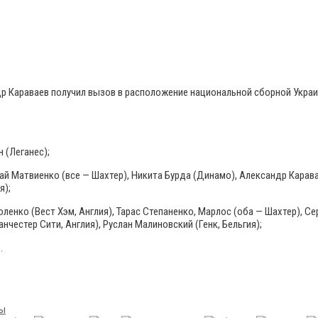
р Караваев получил вызов в расположение национальной сборной Украин
 (Леганес);
ай Матвиенко (все — Шахтер), Никита Бурда (Динамо), Александр Каравае
я);
оленко (Вест Хэм, Англия), Тарас Степаненко, Марлос (оба — Шахтер), С
честер Сити, Англия), Руслан Малиновский (Генк, Бельгия);
.
пы