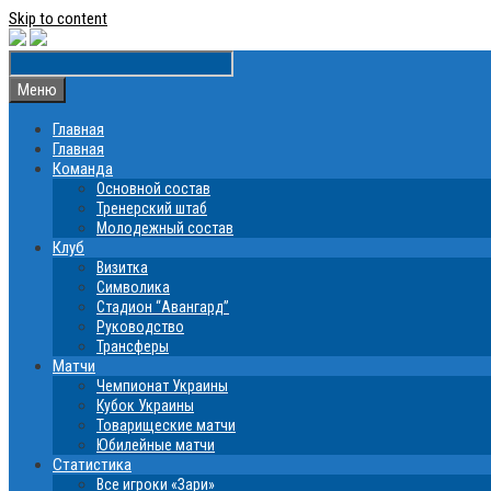
Skip to content
Меню
Главная
Главная
Команда
Основной состав
Тренерский штаб
Молодежный состав
Клуб
Визитка
Символика
Стадион “Авангард”
Руководство
Трансферы
Матчи
Чемпионат Украины
Кубок Украины
Товарищеские матчи
Юбилейные матчи
Статистика
Все игроки «Зари»