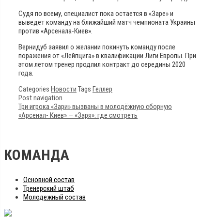
Судя по всему, специалист пока остается в «Заре» и
выведет команду на ближайший матч чемпионата Украины
против «Арсенала-Киев».
Вернидуб заявил о желании покинуть команду после
поражения от «Лейпцига» в квалификации Лиги Европы. При
этом летом тренер продлил контракт до середины 2020
года.
Categories
Новости
Tags
Геллер
Post navigation
Три игрока «Зари» вызваны в молодёжную сборную
«Арсенал- Киев» — «Заря»: где смотреть
КОМАНДА
Основной состав
Тренерский штаб
Молодежный состав