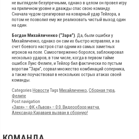
не выглядели безупречными, однако в целом он провел игру
на приличном уровне и дважды спас свою команду.
Сначала чудом среагировал на коварный удар Тейлора, а
потом не позволил ему же реализовать чистый выход один
на один.
Богдан Михайличенко (“Заря”)
. Да, были ошибки у
Михайличенко, однако он сам их быстро исправлял, и за
счет боевого настроя стал одним из самых заметных
игроков на поле. Самоотверженно боролся, заблокировал
несколько ударов, в том числе, когда в первом тайме
ошибся Луис Фелипе, и Тейлор бил фактически по пустым
воротам “Зари”, сорвал множество комбинаций соперника,
а также поучаствовал в нескольких острых атаках своей
команды.
Categories
Новости
Tags
Михайличенко
,
Сборная тура
,
Фелипе
Post navigation
«Заря» – ФК «Львов» – 0:0. Видеообзор матча.
Александр Караваев вызван в сборную!
КОМАНДА