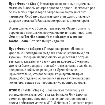
Луис Фелипе (Заря)
Несмотря на некоторые недочеты, в
матче со Львовом отыграл просто здорово. Несколько раз
бразильский страж ворот откровенно выручал своих
партнеров. Особенно ярким вышли эпизоды с опасными
ударами земляка Тейлора, нивелированные голкипером.
В символическую сборную тура игроки «Зари» попали по
версии ещё нескольких всеукраинских интернет-порталов.
Ими стали
Terrikon.com, footclub.com и www.ua-
football.com.
Вот, что пишут издания.
Луис Фелипе («Заря»)
. Поединок против «Львова»
довольно неожиданно выдался крайне непростым для
луганчан. Соперник периодически осуществлял острые
выпады к владениям «Зари», два из которых буквально
должны были завершаться забитыми мячами, если бы не
прекрасные сэйвы на реакции от Луиса Фелипе.
Примечательно, что после игры коуч луганчан Юрий
Вернидуб отдельно остановился на выступлении своего
голкипера, выдав ему персональную порцию похвалы.
ЛУИС ФЕЛИПЕ («Заря»)
. Бразильский голкипер, уже
успевший показать себя в квалификации Лиги Европы,
сумел сохранить свои ворота в неприкосновенности в
своем дебютном матче в УПЛ. Действия 21-летнего парня