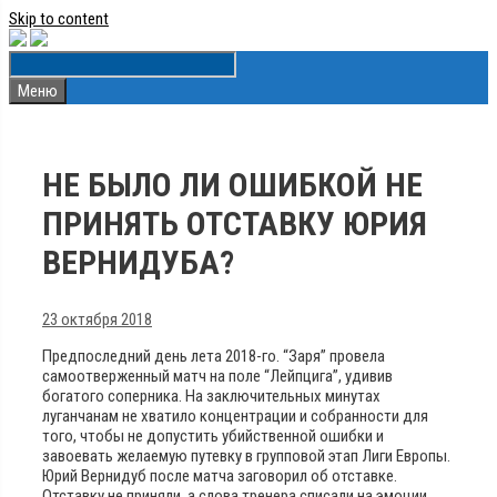
Skip to content
Меню
НЕ БЫЛО ЛИ ОШИБКОЙ НЕ
ПРИНЯТЬ ОТСТАВКУ ЮРИЯ
ВЕРНИДУБА?
23 октября 2018
Предпоследний день лета 2018-го. “Заря” провела
самоотверженный матч на поле “Лейпцига”, удивив
богатого соперника. На заключительных минутах
луганчанам не хватило концентрации и собранности для
того, чтобы не допустить убийственной ошибки и
завоевать желаемую путевку в групповой этап Лиги Европы.
Юрий Вернидуб после матча заговорил об отставке.
Отставку не приняли, а слова тренера списали на эмоции.