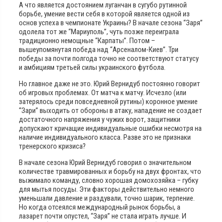
А что является достоянием луганчан в сугубо рутинной
борьбе, умение вести себя в которой является одной из
основ успеха в чемпионате Украины? В начале сезона “Заря”
одолела тот же “Мариуполь”, чуть позже переиграла
традиционно немощные “Карпаты”. Потом –
вышеупомянутая победа над “Арсеналом-Киев”. Три
победы за почти полгода точно не соответствуют статусу
и амбициям третьей силы украинского футбола.
Но главное даже не это. Юрий Вернидуб постоянно говорит
об игровых проблемах. От матча к матчу. Исчезло (или
затерялось среди повседневной рутины) коронное умение
“Зари” выходить от обороны в атаку, нападение не создает
достаточного напряжения у чужих ворот, защитники
допускают кричащие индивидуальные ошибки несмотря на
наличие индивидуального класса. Разве это не признаки
тренерского кризиса?
В начале сезона Юрий Вернидуб говорил о значительном
количестве травмированных и борьбу на двух фронтах, что
выжимало команду, словно хорошая домохозяйка – губку
для мытья посуды. Эти факторы действительно немного
уменьшали давление и раздували, точно шарик, терпение.
Но когда отсеялся международный рынок борьбы, а
лазарет почти опустел, “Заря” не стала играть лучше. И