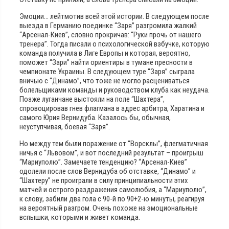
Эмоции… лейтмотив всей этой истории. В следующем после
выезда в Германию поединке “Заря” разгромила жалкий
“Арсенал-Киев”, словно прокричав: “Руки прочь от нашего
тренера”. Тогда писали о психологической взбучке, которую
команда получила в Лиге Европы и которая, вероятно,
поможет “Зари” найти ориентиры в тумане пресности в
чемпионате Украины. В следующем туре “Заря” сыграла
вничью с “Динамо”, что тоже не могло расцениваться
болельщиками команды и руководством клуба как неудача.
Позже луганчане выстояли на поле “Шахтера”,
спровоцировав гнев флагмана в адрес арбитра, Харатина и
самого Юрия Вернидуба. Казалось бы, обычная,
неуступчивая, боевая “Заря”.
Но между тем были поражение от “Ворсклы”, флегматичная
ничья с “Львовом”, и вот последний результат – проигрыш
“Мариуполю”. Замечаете тенденцию? “Арсенал-Киев”
одолели после слов Вернидуба об отставке, “Динамо” и
“Шахтеру” не проиграли в силу принципиальности этих
матчей и острого раздражения самолюбия, а “Мариуполю”,
к слову, забили два гола с 90-й по 90+2-ю минуты, реагируя
на вероятный разгром. Очень похоже на эмоциональные
вспышки, которыми и живет команда.