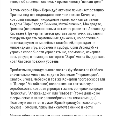
теперь объяснения свелись к примитивному “не наш день”.
В этом сезоне Юрий Вернидуб активно применяет ротацию.
Причем, под нее подпадают все – не только Кочергин,
который выглядит инородным телом, но и ситуативные
лидеры “Зари” вроде Тимчика, Михайличенко, Махарадзе,
Громова (неприкосновенным остается разве что Александр
Караваев). Тренер пытается дергать за ниточки, заставляя
фигуру выдавать гармоничные движения, но постоянно
ниточки рвутся от малейших колебаний, порождая не
миловидную игру, а обычный сумбур. Юрий Вернидуб не
утратил способности управлять, но, возможно, исчерпал
весь ресурс, с помощью которого “Заря” могла бы держать
хотя бы свой прежний уровень.
Проблемы индивидуального застоя футболистов (Кабаев
значительно живее выглядел в безликом “Черноморце”,
Сваток, Лунев, Чеберко и тот же Кочергин прогрессировали
в “Днепре” Михайленко) наслоились на тактическую
однобокость, которая упрощает жизнь соперникам вроде
“Ворсклы”, “Александрии” или “Львова” (тоже далеко не
феерические в плане разнообразия тактики команды).
Поэтому и остается в руках Юрия Вернидуба только одно
оружие – эмоции, призывы к самоуважению и чести.
Можно обижаться на эти слова, кивая в сторону прошлых