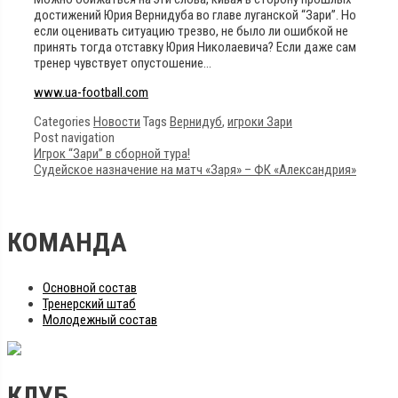
достижений Юрия Вернидуба во главе луганской “Зари”. Но
если оценивать ситуацию трезво, не было ли ошибкой не
принять тогда отставку Юрия Николаевича? Если даже сам
тренер чувствует опустошение…
www.ua-football.com
Categories
Новости
Tags
Вернидуб
,
игроки Зари
Post navigation
Игрок “Зари” в сборной тура!
Судейское назначение на матч «Заря» – ФК «Александрия»
КОМАНДА
Основной состав
Тренерский штаб
Молодежный состав
КЛУБ