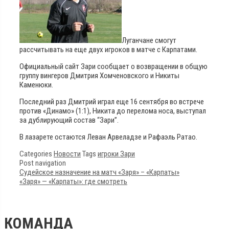
Луганчане смогут
рассчитывать на еще двух игроков в матче с Карпатами.
Официальный сайт Зари сообщает о возвращении в общую
группу вингеров Дмитрия Хомченовского и Никиты
Каменюки.
Последний раз Дмитрий играл еще 16 сентября во встрече
против «Динамо» (1:1), Никита до перелома носа, выступал
за дублирующий состав “Зари”.
В лазарете остаются Леван Арвеладзе и Рафаэль Ратао.
Categories
Новости
Tags
игроки Зари
Post navigation
Судейское назначение на матч «Заря» – «Карпаты»
«Заря» — «Карпаты»: где смотреть
КОМАНДА