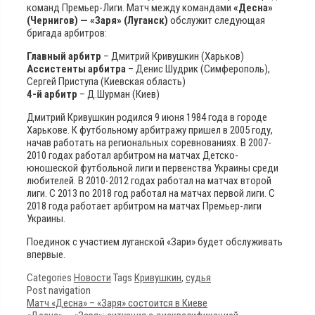
команд Премьер-Лиги. Матч между командами
«Десна»
(Чернигов) — «Заря» (Луганск)
обслужит следующая
бригада арбитров:
Главный арбитр
– Дмитрий Кривушкин (Харьков)
Ассистенты арбитра
– Денис Шудрик (Симферополь),
Сергей Приступа (Киевская область)
4-й арбитр
– Д.Шурман (Киев)
Дмитрий Кривушкин родился 9 июня 1984 года в городе
Харькове. К футбольному арбитражу пришел в 2005 году,
начав работать на региональных соревнованиях. В 2007-
2010 годах работал арбитром на матчах Детско-
юношеской футбольной лиги и первенства Украины среди
любителей. В 2010-2012 годах работал на матчах второй
лиги. С 2013 по 2018 год работал на матчах первой лиги. С
2018 года работает арбитром на матчах Премьер-лиги
Украины.
Поединок с участием луганской «Зари» будет обслуживать
впервые.
Categories
Новости
Tags
Кривушкин
,
судья
Post navigation
Матч «Десна» – «Заря» состоится в Киеве