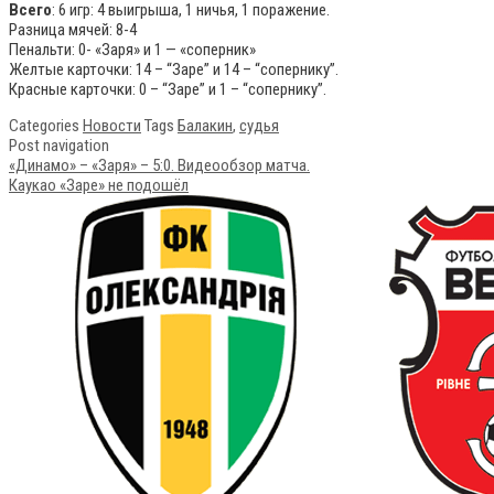
Всего
: 6 игр: 4 выигрыша, 1 ничья, 1 поражение.
Разница мячей: 8-4
Пенальти: 0- «Заря» и 1 — «соперник»
Желтые карточки: 14 – “Заре” и 14 – “сопернику”.
Красные карточки: 0 – “Заре” и 1 – “сопернику”.
Categories
Новости
Tags
Балакин
,
судья
Post navigation
«Динамо» – «Заря» – 5:0. Видеообзор матча.
Каукао «Заре» не подошёл