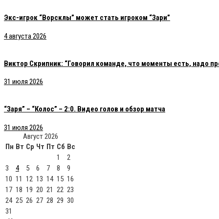
Экс-игрок “Ворсклы” может стать игроком “Зари”
4 августа 2026
Виктор Скрипник: “Говорил команде, что моменты есть, надо пр
31 июля 2026
“Заря” – “Колос” – 2:0. Видео голов и обзор матча
31 июля 2026
Август 2026
Пн
Вт
Ср
Чт
Пт
Сб
Вс
1
2
3
4
5
6
7
8
9
10
11
12
13
14
15
16
17
18
19
20
21
22
23
24
25
26
27
28
29
30
31