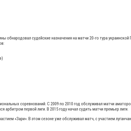
ы обнародовал судейские назначения на матчи 20-го тура украинской 
ов:
в)
иональных соревнований. С 2009 по 2010 год обслуживал матчи аматоров
лся арбитром первой лиги. В 2015 году начал судить матчи премьер лиги.
стием «Зари». В этом сезоне уже обслуживал матч, с участием луганчан.