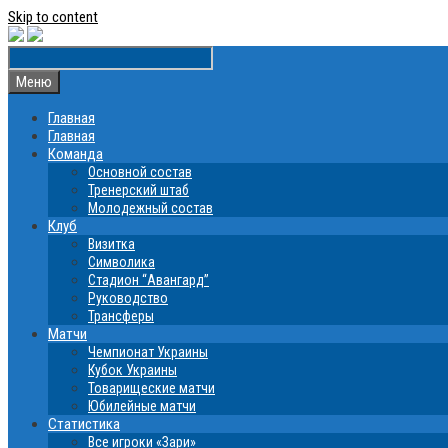
Skip to content
Меню
Главная
Главная
Команда
Основной состав
Тренерский штаб
Молодежный состав
Клуб
Визитка
Символика
Стадион “Авангард”
Руководство
Трансферы
Матчи
Чемпионат Украины
Кубок Украины
Товарищеские матчи
Юбилейные матчи
Статистика
Все игроки «Зари»