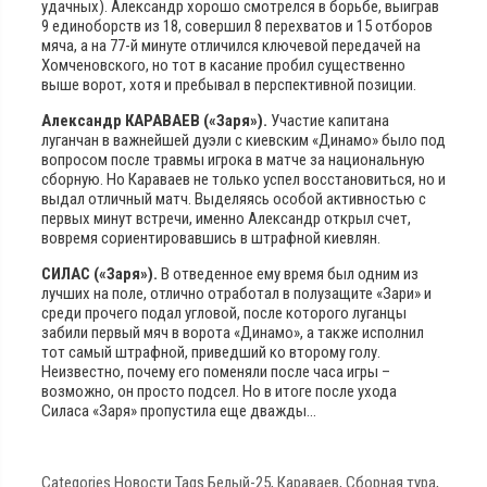
удачных). Александр хорошо смотрелся в борьбе, выиграв
9 единоборств из 18, совершил 8 перехватов и 15 отборов
мяча, а на 77-й минуте отличился ключевой передачей на
Хомченовского, но тот в касание пробил существенно
выше ворот, хотя и пребывал в перспективной позиции.
Александр КАРАВАЕВ («Заря»).
Участие капитана
луганчан в важнейшей дуэли с киевским «Динамо» было под
вопросом после травмы игрока в матче за национальную
сборную. Но Караваев не только успел восстановиться, но и
выдал отличный матч. Выделяясь особой активностью с
первых минут встречи, именно Александр открыл счет,
вовремя сориентировавшись в штрафной киевлян.
СИЛАС («Заря»).
В отведенное ему время был одним из
лучших на поле, отлично отработал в полузащите «Зари» и
среди прочего подал угловой, после которого луганцы
забили первый мяч в ворота «Динамо», а также исполнил
тот самый штрафной, приведший ко второму голу.
Неизвестно, почему его поменяли после часа игры –
возможно, он просто подсел. Но в итоге после ухода
Силаса «Заря» пропустила еще дважды…
Categories
Новости
Tags
Белый-25
,
Караваев
,
Сборная тура
,