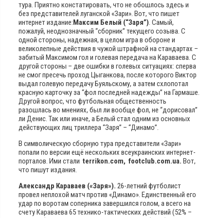
тура. Приятно констатировать, что не обошлось здесь и
без представителей луганской «Зари».
Вот, что пишет
интернет издание:
Максим Белый (“Заря”)
. Самый,
пожалуй, неоднозначный “сборник” текущего созыва. С
одной стороны, надежная, в целом игра в обороне и
великолепные действия в чужой штрафной на стандартах –
забитый Максимом гол и голевая передача на Караваева. С
другой стороны – две ошибки в голевых ситуациях: сперва
не смог пресечь проход Цыганкова, после которого Виктор
выдал голевую передачу Буяльскому, а затем схлопотал
красную карточку за “фол последней надежды” на Гармаше.
Другой вопрос, что футбольная общественность
разошлась во мнениях, был ли вообще фол, не “дорисовал”
ли Денис. Так или иначе, а Белый стал одним из основных
действующих лиц триллера “Заря” – “Динамо”.
В символическую сборную тура представители «Зари»
попали по версии ещё нескольких всеукраинских интернет-
порталов. Ими стали
terrikon.com, footclub.com.ua.
Вот,
что пишут издания.
Александр Караваев («Заря»).
26-летний футболист
провел неплохой матч против «Динамо». Единственный его
удар по воротам соперника завершился голом, а всего на
счету Караваева 65 технико-тактических действий (52% –