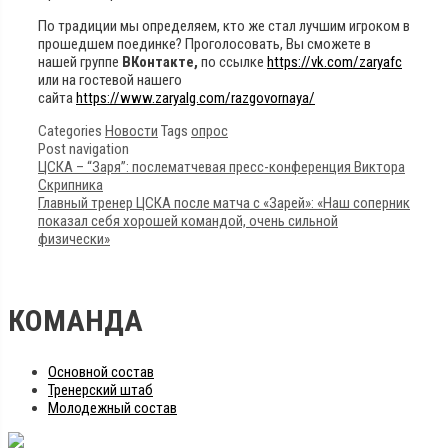
По традиции мы определяем, кто же стал лучшим игроком в
прошедшем поединке? Проголосовать, Вы сможете в
нашей группе
ВКонтакте,
по ссылке
https://vk.com/zaryafc
или на гостевой нашего
сайта
https://www.zaryalg.com/razgovornaya/
Categories
Новости
Tags
опрос
Post navigation
ЦСКА – “Заря”: послематчевая пресс-конференция Виктора
Скрипника
Главный тренер ЦСКА после матча с «Зарей»: «Наш соперник
показал себя хорошей командой, очень сильной
физически»
КОМАНДА
Основной состав
Тренерский штаб
Молодежный состав