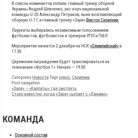
В список номинантов попали: главный тренер сборной
Украины Андрей Шевченко, экс-коуч национальной
команды U-20 Александр Петраков, ныне возглавляющий
сборную U-17, и главный тренер «Зари»
Виктор Скрипник
.
Лауреаты выбирались независимым голосованием
футболистов, футболисток и тренеров УПЛ и ПФЛ.
Мероприятие начнется 2 декабря на НСК
«Олимпийский»
в
17.30.
Церемония награждения будет транслироваться на
телеканале «Футбол 1». Начало — 19.00.
Categories
Новости
Tags
опрос
,
Скрипник
Post navigation
«Заря» — «Карпаты»: где смотреть
Стало известно, когда «Заря» сыграет с «Динамо»
КОМАНДА
Основной состав