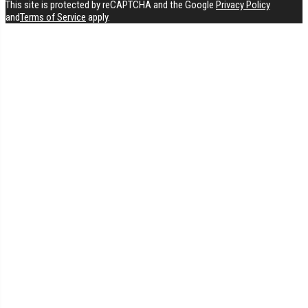
This site is protected by reCAPTCHA and the Google
Privacy Policy
and
Terms of Service
apply.