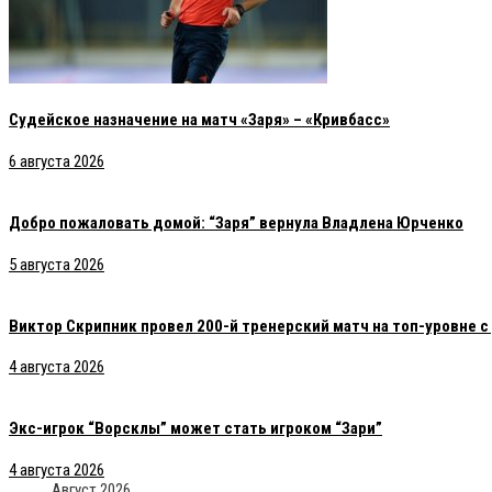
Судейское назначение на матч «Заря» – «Кривбасс»
6 августа 2026
Добро пожаловать домой: “Заря” вернула Владлена Юрченко
5 августа 2026
Виктор Скрипник провел 200-й тренерский матч на топ-уровне 
4 августа 2026
Экс-игрок “Ворсклы” может стать игроком “Зари”
4 августа 2026
Август 2026