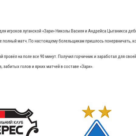
л для игроков луганской «Зари» Николы Василя и Андрейса Цыганикса де
ле полный матч. По настоящему болельщикам пришлось понервничать, ког
й провёл на поле все 90 минут. Получил горчичник и заработал для сво
 забитых голов и ярких матчей в составе «Зари».