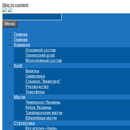
Skip to content
Меню
Главная
Главная
Команда
Основной состав
Тренерский штаб
Молодежный состав
Клуб
Визитка
Символика
Стадион “Авангард”
Руководство
Трансферы
Матчи
Чемпионат Украины
Кубок Украины
Товарищеские матчи
Юбилейные матчи
Статистика
Все игроки «Зари»