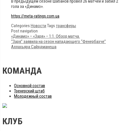
В предыдущем сезоне Шабанов провел 26 матчей и забил 2
гола за «Динамо».
https://meta-ratings.com.ua
Categories
Новости
Tags
трансферы
Post navigation
«Динамо» – «Заря» – 1:1. Обзор матча.
“Заря” заявила на сезон нападающего “Фенербахче”
Аллахьяра Сайядманеша
КОМАНДА
Основной состав
Тренерский штаб
Молодежный состав
КЛУБ