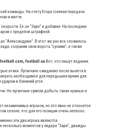
воей команды. На счету Егора голевая передача:
чан в матче.
скорости. Ее он “Заре” и добавил. На последних
ударом с пределов штрафной.
дал “Александрию”. В этот же раз все сложилось
зади, сохранив свои ворота “сухими”, а также
ootball.com, football.ua
Вот, что пишут издания.
трые атаки. Луганчане ожидаемо после вылета в
 выиграть необходимое для передышки время для
 ударом в ближний угол.
чи. Но луганчане сумели добыть такие нужные и
т незаменимых игроков, но это явно не относится
том сезоне, что для его позиции очень неплохо.
именно эти два игрока являются
е несколько моментов у лидера “Зари”, дважды