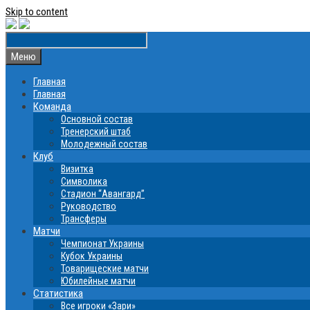
Skip to content
Меню
Главная
Главная
Команда
Основной состав
Тренерский штаб
Молодежный состав
Клуб
Визитка
Символика
Стадион “Авангард”
Руководство
Трансферы
Матчи
Чемпионат Украины
Кубок Украины
Товарищеские матчи
Юбилейные матчи
Статистика
Все игроки «Зари»