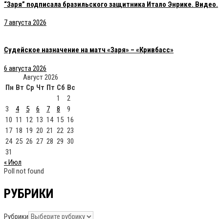
“Заря” подписала бразильского защитника Итало Энрике. Видео.
7 августа 2026
Судейское назначение на матч «Заря» – «Кривбасс»
6 августа 2026
Август 2026
Пн
Вт
Ср
Чт
Пт
Сб
Вс
1
2
3
4
5
6
7
8
9
10
11
12
13
14
15
16
17
18
19
20
21
22
23
24
25
26
27
28
29
30
31
« Июл
Poll not found
РУБРИКИ
Рубрики