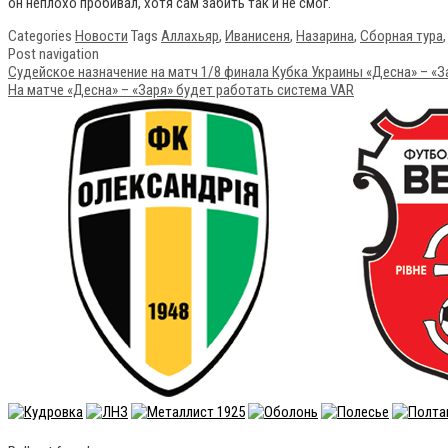
он неплохо пробивал, хотя сам забить так и не смог.
Categories
Новости
Tags
Аллахьяр
,
Иванисеня
,
Назарина
,
Сборная тура
Post navigation
Судейское назначение на матч 1/8 финала Кубка Украины «Десна» – «З
На матче «Десна» – «Заря» будет работать система VAR