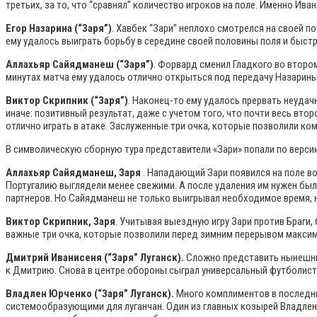
третьих, за то, что “сравнял” количество игроков на поле. Именно И
Егор Назарина (“Заря”)
. Хавбек “Зари” неплохо смотрелся на своей п
ему удалось выиграть борьбу в середине своей половины поля и быстр
Аллахьяр Сайядманеш (“Заря”)
. Форвард сменил Гладкого во втором
минутах матча ему удалось отлично открыться под передачу Назарины
Виктор Скрипник (“Заря”)
. Наконец-то ему удалось прервать неудач
иначе: позитивный результат, даже с учетом того, что почти весь втор
отлично играть в атаке. Заслуженные три очка, которые позволили ком
В символическую сборную тура представители «Зари» попали по верси
Аллахьяр Сайядманеш, Заря
. Нападающий Зари появился на поле во
Португалию выглядели менее свежими. А после удаления им нужен был
партнеров. Но Сайядманеш не только выигрывал необходимое время, но
Виктор Скрипник, Заря
. Учитывая выездную игру Зари против Браги
важные три очка, которые позволили перед зимним перерывом максим
Дмитрий Иванисеня (“Заря” Луганск).
Сложно представить нынешнюю
к Дмитрию. Снова в центре обороны сыграл универсальный футболист, с
Владлен Юрченко (“Заря” Луганск).
Много комплиментов в последни
системообразующими для луганчан. Один из главных козырей Владлена