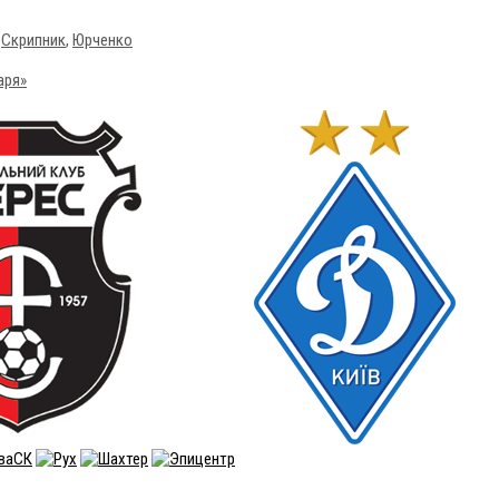
,
Скрипник
,
Юрченко
аря»