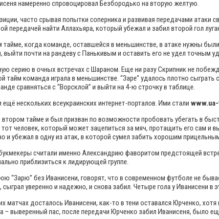
ванисеня намеренно спровоцировал Безбородько на вторую желтую.
озиции, часто срывая попытки соперника и развивая передачами атаки с
ой передачей найти Аллахьяра, который убежал и забил второй гол луган
 тайме, когда команде, оставшейся в меньшинстве, в атаке нужны были 
, выйти почти на рандеву с Панькивым и оставить его не удел точным 
ную серию в очных встречах с Шараном. Еще ни разу Скрипник не побеж
ой тайм команда играла в меньшинстве. “Заре” удалось плотно сыграть с
анде сравняться с “Ворсклой” и выйти на 4-ю строчку в таблице.
и ещё нескольких всеукраинских интернет-порталов. Ими стали
www.ua-f
 втором тайме и был призван по возможности пробовать убегать в быс
 тот человек, который может зацепиться за мяч, протащить его сам и
 и убежал в одну из атак, в которой сумел забить хорошим прицельным
, букмекеры считали именно Александрию фаворитом предстоящей встре
ально приблизиться к лидирующей группе.
 “Зарю” без Иванисени, говорят, что в современном футболе не бывае
ыграл уверенно и надежно, и снова забил. Четыре гола у Иванисени в э
х матчах досталось Иванисени, как-то в тени оставался Юрченко, хотя 
 – выверенный пас, после передачи Юрченко забил Иванисеня, было ещ