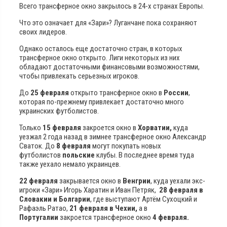
Всего трансферное окно закрылось в 24-х странах Европы.
Что это означает для «Зари»? Луганчане пока сохраняют
своих лидеров.
Однако осталось еще достаточно стран, в которых
трансферное окно открыто. Лиги некоторых из них
обладают достаточными финансовыми возможностями,
чтобы привлекать серьезных игроков.
До
25 февраля
открыто трансферное окно в
России
,
которая по-прежнему привлекает достаточно много
украинских футболистов.
Только
15 февраля
закроется окно в
Хорватии,
куда
уезжал 2 года назад в зимнее трансферное окно Александр
Сваток. До
8 февраля
могут покупать новых
футболистов
польские
клубы. В последнее время туда
также уехало немало украинцев.
22 февраля
закрывается окно в
Венгрии
, куда уехали экс-
игроки «Зари» Игорь Харатин и Иван Петряк,
28 февраля в
Словакии и Болгарии
, где выступают Артём Сухоцкий и
Рафаэль Ратао,
21 февраля в Чехии,
а в
Португалии
закроется трансферное окно
4 февраля.