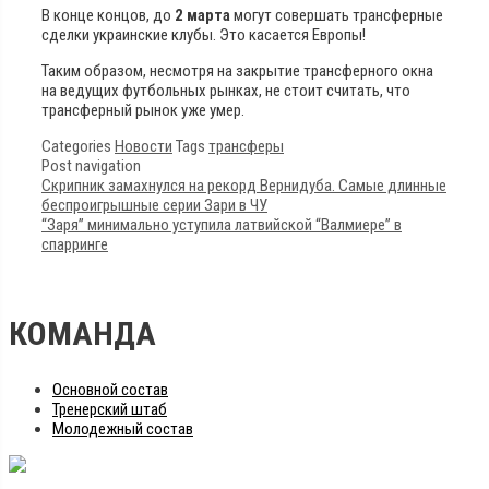
В конце концов, до
2 марта
могут совершать трансферные
сделки украинские клубы. Это касается Европы!
Таким образом, несмотря на закрытие трансферного окна
на ведущих футбольных рынках, не стоит считать, что
трансферный рынок уже умер.
Categories
Новости
Tags
трансферы
Post navigation
Скрипник замахнулся на рекорд Вернидуба. Самые длинные
беспроигрышные серии Зари в ЧУ
“Заря” минимально уступила латвийской “Валмиере” в
спарринге
КОМАНДА
Основной состав
Тренерский штаб
Молодежный состав