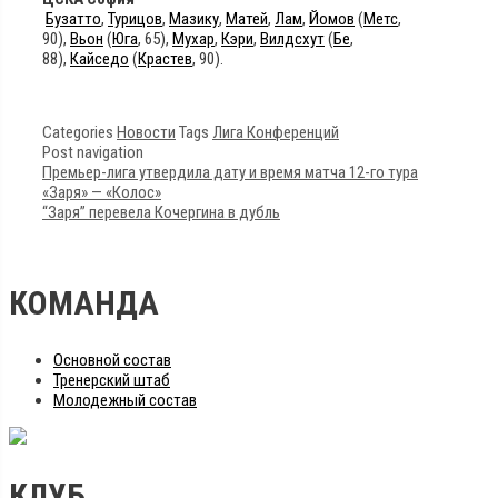
Бузатто
,
Турицов
,
Мазику
,
Матей
,
Лам
,
Йомов
(
Метс
,
90),
Вьон
(
Юга
, 65),
Мухар
,
Кэри
,
Вилдсхут
(
Бе
,
88),
Кайседо
(
Крастев
, 90).
Categories
Новости
Tags
Лига Конференций
Post navigation
Премьер-лига утвердила дату и время матча 12-го тура
«Заря» — «Колос»
“Заря” перевела Кочергина в дубль
КОМАНДА
Основной состав
Тренерский штаб
Молодежный состав
КЛУБ