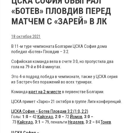
ЦСКА СОФИЯ ОБЫГРАЛ
«БОТЕВ» ПЛОВДИВ ПЕРЕД
МАТЧЕМ С «ЗАРЕЙ» В ЛК
18 октября 2021
В 11-м туре чемпионата Болгарии ЦСКА София дома
победил «Ботев» Пловдив – 3:2.
Софийская команда вела в счете 3:0, но пропустила два
гола на 79-й и 84-й минутах.
Это 4-я подряд победа в чемпионате, также у ЦСКА серия
из 5 встреч без поражений во всех турнирах.
Команда
идет на 2-м месте
в первенстве Болгарии.
ЦСКА примет «Зарю» 21 октября в группе Лиги конференций.
ЦСКА София – Ботев Пловдив
3:2 (1:0, 2:2)
Голы:
1:0 –
42
Кайседо
,
2:0 –
72
Йомов
,
3:0 –
73
Кайседо
,
3:1 –
79, пенальти
Неделев
,
3:2 –
84
Тонев
.
ЦСКА София
–